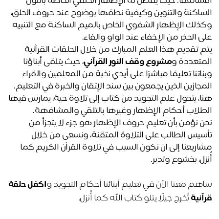
أقسامها: حيث يُفصل له الإظهار الحلقي الخاصة بالنون 
الساكنة والتنوين وكيفية نطقها بوضوح عند حروف الحلق، 
وكذلك الإظهار الشفوي الخاص بالميم الساكنة مع التنبيه 
ى الحذر من الإخفاء عند الواو والفاء.
يتم تقديم هذا العلم المبارك من خلال الحلقات القرآنية 
متعددة و
مشروع وقف النور القرآني
، حيث يتلقى أبناؤنا 
وبناتنا تعليمًا مباشرًا على أيدي نخبة من المعلمين والقراء 
مجازين الذين يجمعون بين سند الإتقان والخبرة في التعليم. 
هنا، يتحول علم التجويد من كتاب إلى تلاوة حية، يمارس فيها 
طلاب أحكام الإظهار وغيرها بالتلقي والمشافهة.
نحن نؤمن بأن تعليم حروف الإظهار هو جزء لا يتجزأ من 
تأسيس الطالب على التلاوة المتقنة، ونسعى من خلال 
مشاريعنا إلى أن نكون السبب في تلاوة القرآن الكريم كما 
نزل، بخشوع وتدبر.
هم معنا الآن في تعليم أبنائنا أحكام التجويد و
اكفل حلقة
آنية
تُخرج جيلًا يتلو كتاب الله كما أُنزل.