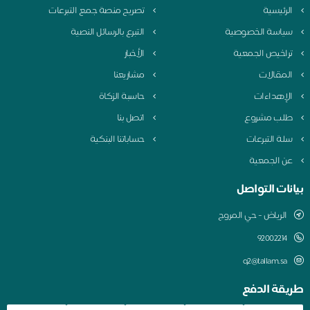
لرئيسية
تصريح منصة جمع التبرعات
ياسة الخصوصية
التبرع بالرسائل النصية
راخيص الجمعية
الأخبار
لمقالات
مشاريعنا
لإهداءات
حاسبة الزكاة
لب مشروع
اتصل بنا
لة التبرعات
حساباتنا البنكية
ن الجمعية
نات التواصل
الرياض - حي المروج
q2@tallam.sa
قة الدفع