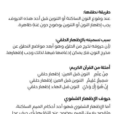
يقة نطقها:
عند وقوع النون الساكنة أو التنوين قبل أحد هذه الحروف، 
ب إظهار النون أو التنوين بوضوح دون غنةٍ ظاهرة.
ب تسميته بالإظهار الحلقي:
لأن حروفه تخرج من الحلق، وهو أبعد مواضع النطق عن 
رج النون، فلا يمكن إدغامها فيها، لذلك وجب إظهارها.
ثلة من القرآن الكريم:
ِنْ عِلْمٍ﴾  النون قبل العين:  إظهار حلقي
َمِيعٌ عَلِيمٌ﴾ التنوين قبل العين: إظهار حلقي
ِنْ هُوَ إِلَّا وَحْيٌ﴾ النون قبل الهاء: إظهار حلقي
وف الإظهار الشفوي
أما الإظهار الشفوي فهو أحد أحكام الميم الساكنة، 
ويُقصد به بيان الميم بوضوح عند التقاءها بأي حرف عدا 