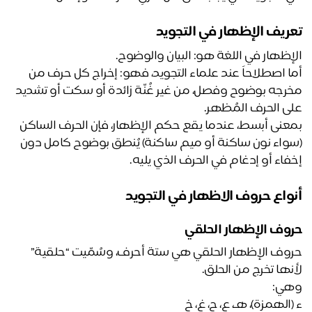
ريف الإظهار في التجويد
إظهار في اللغة هو: البيان والوضوح.
أما اصطلاحاً عند علماء التجويد، فهو: إخراج كل حرف من 
مخرجه بوضوح وفصل، من غير غُنّة زائدة أو سكت أو تشديد 
ى الحرف المُظهر.
بمعنى أبسط، عندما يقع حكم الإظهار، فإن الحرف الساكن 
(سواء نون ساكنة أو ميم ساكنة) يُنطق بوضوح كامل دون 
فاء أو إدغام في الحرف الذي يليه.
واع حروف الاظهار في التجويد 
وف الإظهار الحلقي
حروف الإظهار الحلقي هي ستة أحرف، وسُمّيت “حلقية” 
نها تخرج من الحلق.
ي:
(الهمزة)، هـ، ع، ح، غ، خ