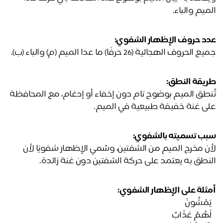
ميم والباء.
د حروف الإظهار الشفوي:
الحروف الهجائية (26 حرفًا) ما عدا الميم (م) والباء (ب).
يقة النطق:
تُنطق الميم بوضوح تام دون إخفاء أو إدغام، مع المحافظة 
ى غنة خفيفة طبيعية في الميم.
ب 
تسميته 
بالشفوي:
لأن مخرج الميم من الشفتين، وسُمي الإظهار شفويًا لأن 
نطق به يعتمد على حركة الشفتين دون غنة زائدة.
ثلة على الإظهار الشفوي:
َمْشُونَ﴾
َهُمْ عَذَابٌ﴾