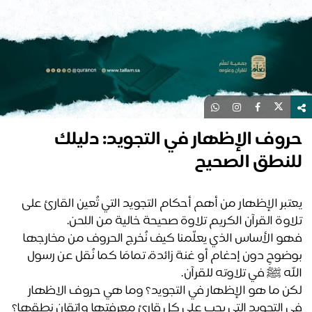
وف الإظهار في التجويد: دليلك
لنطق الصحيح
يعتبر الإظهار من أهم أحكام التجويد التي تُعين القارئ على 
اوة القرآن الكريم تلاوة صحيحة خالية من اللحن.
فهو الأساس الذي يعلّمنا كيف نُخرج الحروف من مخارجها 
بوضوحٍ دون إدغام أو غنة زائدة، تمامًا كما نُقل عن رسول 
له ﷺ في تلاوته للقرآن.
لكن ما هو الإظهار في التجويد؟ وما هي حروف الاظهار 
 التجويد التي يجب على كل قارئٍ معرفتها وإتقان نطقها؟