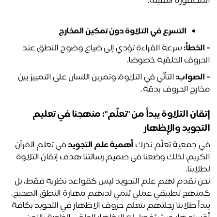
مجهورة الثقيلة.
التسرع في التلاوة دون تمكين المخارج
الخطأ:
 سرعة القراءة تؤدي إلى ضياع وضوح النطق عند 
حروف الحلقية خصوصًا.
الصواب:
 التأنّي في التلاوة، وتمرين اللسان على التمييز بين 
ارج الحروف بدقة.
إتقان التلاوة يبدأ من "تعلّم": منهجنا في تعليم 
تجويد والإظهار
 جمعية تعلّم ندرك 
أهمية علم التجويد
 في تعلم القرآن 
الكريم، لذلك وضعنا في صميم رسالتنا هدف إتقان التلاوة 
لابنا. 
نحن نقدم لهم علم التجويد ليس كقواعد نظرية فقط، بل 
نهج تطبيقي عملي يُنمي لديهم مهارة النطق الصحيح.
يبدأ طلابنا رحلتهم بتعلم حروف الاظهار في التجويد بكافة 