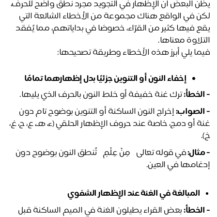
يظن البعض أن الإظهار في التجويد مجرد نطق واضح للحرف، 
لكن في الواقع هناك مجموعة من الأخطاء الشائعة التي 
يقع فيها كثير من القرّاء، خصوصًا في بداياتهم، مما يُفقد 
تلاوة معناها.
ما يلي أبرز هذه الأخطاء وطريقة تصحيحها: 
إخفاء النون أو التنوين جزئيًا بدل إظهارهما تمامًا
الخطأ:
 ترك غنة خفيفة أو خلط النون بالحرف الذي يليها.
الصواب:
 إخراج النون الساكنة أو التنوين بوضوح تام دون 
غنة أو دمج، خاصة عند حروف الإظهار الحلقي (ء، هـ، ع، ح، غ، 
.
مثال: 
في قوله تعالى ﴿مِنْ عِلْمٍ﴾ تُنطق النون بوضوح دون 
غامها في العين.
المبالغة في الغنة عند الإظهار الشفوي
الخطأ:
 بعض القراء يطيلون الغنة في الميم الساكنة قبل 