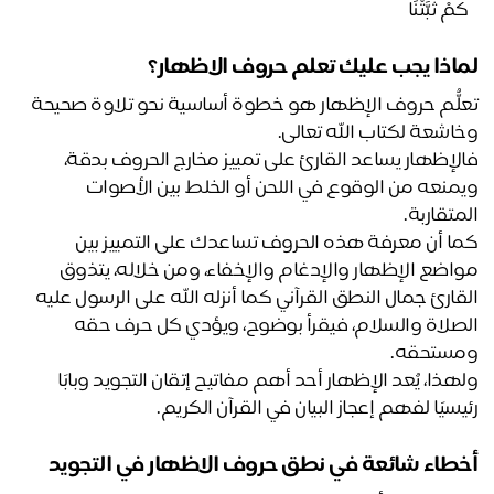
مْ ثَبَّتْنَا﴾
اذا يجب عليك تعلم حروف الاظهار؟ 
تعلُّم حروف الإظهار هو خطوة أساسية نحو تلاوة صحيحة 
اشعة لكتاب الله تعالى.
فالإظهار يساعد القارئ على تمييز مخارج الحروف بدقة، 
ويمنعه من الوقوع في اللحن أو الخلط بين الأصوات 
متقاربة.
كما أن معرفة هذه الحروف تساعدك على التمييز بين 
مواضع الإظهار والإدغام والإخفاء، ومن خلاله، يتذوق 
القارئ جمال النطق القرآني كما أنزله الله على الرسول عليه 
الصلاة والسلام، فيقرأ بوضوح، ويؤدي كل حرف حقه 
ستحقه.
ولهذا، يُعد الإظهار أحد أهم مفاتيح إتقان التجويد وبابًا 
يسيًا لفهم إعجاز البيان في القرآن الكريم.
طاء شائعة في نطق حروف الاظهار في التجويد