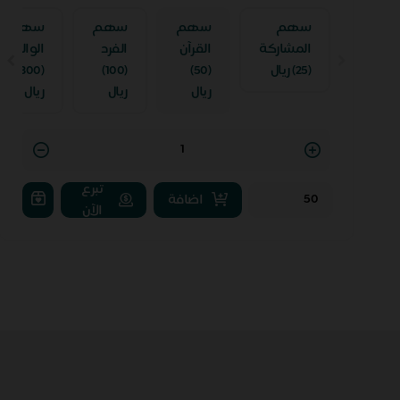
إلى يوم الحساب
سهم
سهم
سهم
سهم
المشاركة
القرآن
الفرد
الوالدين
(25) ريال
(50)
(100)
(300)
ريال
ريال
ريال
Quantity
تبرع
اضافة
الآن