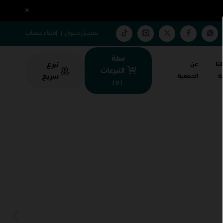
×
تسجيل دخول
|
إنشاء حساب
سلة
تبرع
تنا
عن
التبرعات
سريع
ية
الجمعية
)
0
(