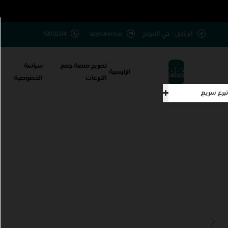
الرياض - حي المروج
q2@tallam.sa
تصريح منصة جمع
سياسة
الرئيسية
التبرعات
الخصوصية
تبرع سريع