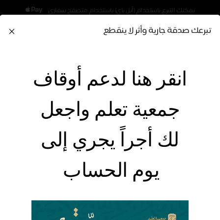
يمكنك التبرع باستخدام (أبل باي) باستخدام متصفح سفاري
تبرعك صدقة جارية وأثر لا ينقطع
التبرع بالرسائل
حاسبة
طلب
اتصل
حسابا
الأخبار
مشاريعنا
الإهداءات
انقر هنا لدعم أوقاف
النصية
الزكاة
مشروع
بنا
البنك
جمعية تعلم واجعل
لك أجراً يجري إلى
يوم الحساب