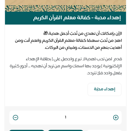
إهداء محبة - كفالة معلم القرآن الكريم
اهدِ من تُحبّ سهمًا كفالة معلم القرآن الكريم وانعم أنت ومن
أهديت بنهرٍ من الحسنات، وفيضٍ من البركات.
قدم لمن تحب (هدية), تبرع واحصل على [ بطاقة الإهداء
الإلكترونية ] يوجد بها اسمك واسم من تريد أن تهديه ... أجور كثيرة
بفعل واحد فلا تتردد.
إهداء محبّة
Quantity