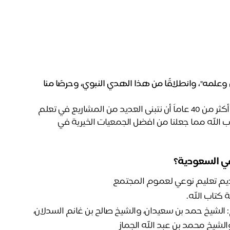
وعلمه"، وانطلاقًا من هذا الهدي النبوي، وحرصًا منا
استطاعنا في جمعية تعلم للقرآن الكريم وعلومه  على مدار أكثر من 40 عاماً أن نتبنى العديد من المشاريع في تعلم 
وحفظ القرآن الكريم وأن نساهم في تخريج أجيال حاملة لكتاب الله مما جعلنا من افضل الجمعيات الخيرية في 
في السعودية؟
قديم تعليم نوعي لعموم المجتمع
فكرة مباركة انطلقت من نخبة من محبي الخير، منهم: الشيخ حمد بن سعيدان، والشيخ صالح بن غانم السدلان، 
شيخ محمد بن عبد الله الجماز