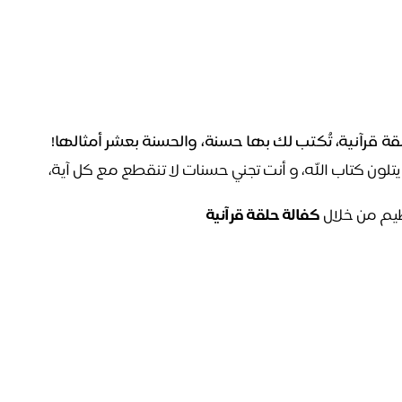
ة قرآنية، تُكتب لك بها حسنة، والحسنة بعشر أمثالها!
وان دعمك سيصل لحلقات قرآنية بها 80  ألف دارس ودارسة يتلون كتاب الله، و أنت تجني حسنات لا تنقطع مع كل آية، 
يم من خلال 
كفالة حلقة قرآنية