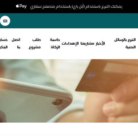
يمكنك التبرع باستخدام (أبل باي) باستخدام متصفح سفاري
التبرع بالرسائل
حاسبة
طلب
اتصل
حسابا
الأخبار
مشاريعنا
الإهداءات
النصية
الزكاة
مشروع
بنا
البنك