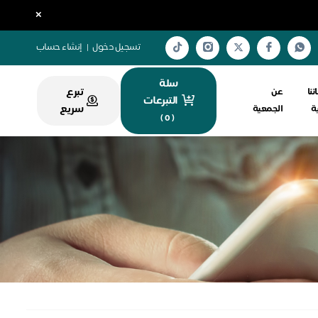
×
تسجيل دخول
|
إنشاء حساب
سلة
تبرع
تنا
عن
التبرعات
سريع
ية
الجمعية
)
0
(