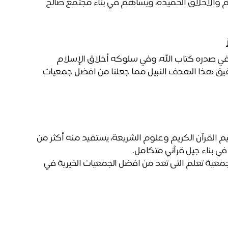
مما يساهم في النهاية لبناء جيل قرآني متكامل، يتمتع بالقيم والأخلاق الحميدة، ويساهم في بناء مجتمع صالح 
في صدره كتاب الله، وفي سلوكه أخلاق الإسلام
ومن هذا المنطلق، نقدم العديد من المشاريع المبتكرة لتحقيق هذا الهدف النبيل مما جعلنا من افضل جمعيات 
 إلي بناء صرح يجمع بين تعليم القرآن الكريم وعلوم الشريعة، يستفيد منه أكثر من 
لتنال أجرًا لا ينقطع، وصدقة جارية تبقى ما بقي الأثر، تتيح لك جمعية تعلم التى تعد من افضل الجمعيات الخيرية في 