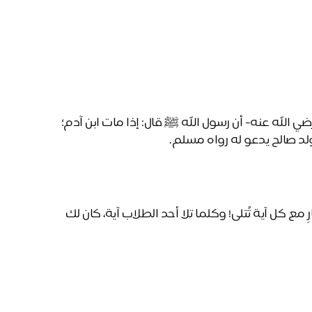
وتذكر قول رسول الله صلى الله عليه وسلم، عن أبي هريرة -رضي الله عنه- أن رسول الله ﷺ قال: إذا مات ابن آدم؛ 
ولد صالح يدعو له رواه مسلم. 
تخيل أن تكون شريكاً في تعليم كتاب الله، وأن يكون لك أجر جارٍ مع كل آية تُتلى! وكلما تلا أحد الطلاب آية، كان لك 