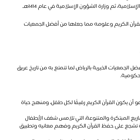
خضعت للإإشراف من جامعة الإمام محمد بن سعود الإسلامية، ثم وزارة الشؤون الإسلامية في عام 1414هـ 
صرح شامخ يقدم خدمات تعليمية متميزة في مجال القرآن الكريم وعلومه مما جعلها من أفضل الجمعيات 
كل ذلك جعل من جمعية تعلم  للقرآن الكريم وعلومه من أفضل الجمعيات الخيرية بالرياض لما تتمتع به من تاريخ عريق 
حكومية. 
منذ بدايتها وحتى الآن، وضعت جمعية تعلم هدفًا ساميًا وهو أن يكون القرآن الكريم رفيقًا لكل طفل، ومنهج حياة 
ولتحقيق هذه الغاية، أطلقت جمعية تعلم سلسلة من المشاريع المبتكرة والمتنوعة، التي تلامس شغف الأطفال 
وتلبي احتياجاتهم المتنوعة، وتوفر لهم بيئة تعليمية محفزة تشجع على حفظ القرآن الكريم وفهم معانيه وتطبيق 