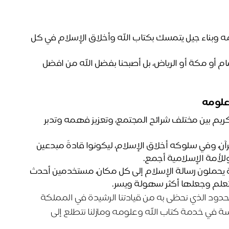
وغيرها من المشاريع التي تهدف لتعلم القرآن الكريم وعلومه وبناء جيل يتمسك بكتاب الله وأخلاق الإسلام في كل 
كل ذلك لم يجعلنا فقط من افضل الجمعيات الخيرية في الدمام أو مكة أو الرياض، بل أصبحنا بفضل الله من افضل 
علومه 
على مدار 40 عام وحتى الآن نسعى جاهدين لنشر نور القرآن الكريم بين مختلف شرائح المجتمع، وتعزيز فهمه وتدبر 
مع التركيز على بناء جيل قرآني متكامل، يحمل في قلبه نور القرآن، وفي سلوكه أخلاق الإسلام، ليكونوا قادةً مبدعين  
لأمة الإسلامية أجمع. 
ولا تقتصر جهودنا على ذلك، بل نسعى إلى تخريج علماء ودعاة يحملون رسالة الإسلام إلى كل مكان، مستخدمين أحدث 
لتعلم وجعلها أكثر سهولة ويسر. 
امحدود الذي نحظى به من قيادتنا الرشيدة في المملكة
ة في خدمة كتاب الله وعلومه ومازلنا نتطلع إلى