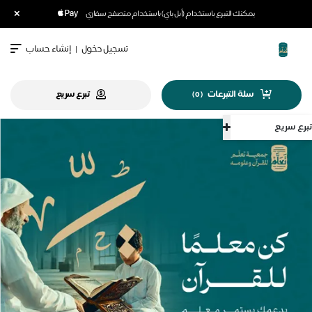
×
يمكنك التبرع باستخدام (أبل باي) باستخدام متصفح سفاري
تسجيل دخول
|
إنشاء حساب
سلة التبرعات
تبرع سريع
)
0
(
تبرع سريع