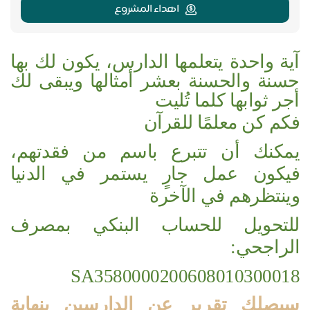
اهداء المشروع
آية واحدة يتعلمها الدارس، يكون لك بها
حسنة والحسنة بعشر أمثالها ويبقى لك
أجر ثوابها كلما تُليت
فكم كن معلمًا للقرآن
يمكنك أن تتبرع باسم من فقدتهم،
فيكون عمل جارٍ يستمر في الدنيا
وينتظرهم في الآخرة
للتحويل للحساب البنكي بمصرف
الراجحي:
SA3580000200608010300018
سيصلك تقرير عن الدارسين بنهاية