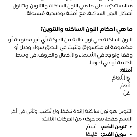
هنا، سنتعرّف على ما هي النون الساكنة والتنوين، ونتناول 
كال النون الساكنة، مع أمثلة توضيحية مُبسطة.
 هي احكام النون الساكنه والتنوين؟ 
النون الساكنة هي نون خالية من الحركة (أي غير مفتوحة أو 
مضمومة أو مكسورة)، وتثبت في النطق سواء وصلاً أو 
وقفاً، وتوجد في الأسماء والأفعال والحروف، في وسط 
كلمة أو في آخرها.
ثلة:
الْأَنْعَامُ﴾
نْعَمَ﴾
َنْ﴾
التنوين هو نون ساكنة زائدة تلفظ ولا تُكتب، وتأتي في آخر 
اسم فقط، بعد حركة من الحركات الثلاث:
تنوين الضم:
 ﴿عَلِيمٌ﴾
تنوين الفتح:
 ﴿عَلِيمًا﴾