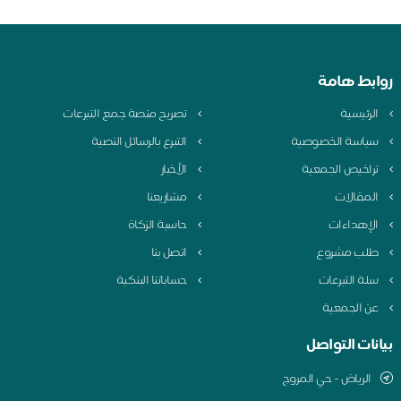
بط هامة
لرئيسية
تصريح منصة جمع التبرعات
ياسة الخصوصية
التبرع بالرسائل النصية
راخيص الجمعية
الأخبار
لمقالات
مشاريعنا
لإهداءات
حاسبة الزكاة
لب مشروع
اتصل بنا
لة التبرعات
حساباتنا البنكية
ن الجمعية
نات التواصل
الرياض - حي المروج