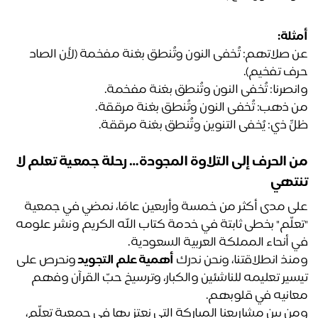
ثلة:
عن صلاتهم: تُخفى النون وتُنطق بغنة مفخمة (لأن الصاد 
ف تفخيم).
نصرنا: تُخفى النون وتُنطق بغنة مفخمة.
 ذهب: تُخفى النون وتُنطق بغنة مرققة.
ٍّ ذي: يُخفى التنوين وتُنطق بغنة مرققة.
من الحرف إلى التلاوة المجودة… رحلة جمعية تعلم لا 
تهي
على مدى أكثر من خمسة وأربعين عامًا، نمضي في جمعية 
"تعلّم" بخطى ثابتة في خدمة كتاب الله الكريم ونشر علومه 
 أنحاء المملكة العربية السعودية.
نذ انطلاقتنا، ونحن ندرك
أهمية علم التجويد
ونحرص على 
تيسير تعليمه للناشئين والكبار، وترسيخ حبّ القرآن وفهم 
انيه في قلوبهم.
ومن بين مشاريعنا المباركة التي نعتز بها في جمعية تعلّم، 