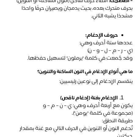
اصطلاحًا:
 التقاء حرف ساكن (النون الساكنة أو التنوين) 
بحرف متحرك بعده، بحيث يدمجان ويصيران حرفًا واحدًا 
ددًا يشبه الثاني.
حروف الإدغام:
دها ستة أحرف وهي:
 – ر – م – ل – و – ن)
د جُمعت في كلمة "يرملون" لتسهيل حفظها.
 هي أنواع الإدغام في النون الساكنة والتنوين؟
الإدغام بغنة (إدغام ناقص)
ون مع أربعة أحرف، وهي: ي – ن – م – و
جموعة في كلمة "يومن").
يقة النطق:
تُدغم النون أو التنوين في الحرف التالي مع غنة بمقدار 
كتين.