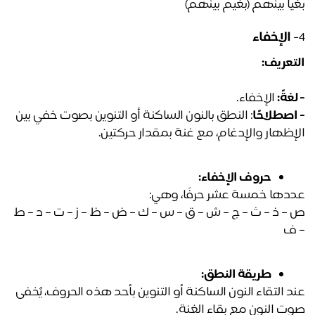
ياً بينهم (بغيم بينهم)
الإخفاء
تعريف:
غةً:
 الإخفاء.
اصطلاحًا
: النطق بالنون الساكنة أو التنوين بصوت خفي بين 
إظهار والإدغام، مع غنة بمقدار حركتين.
حروف الإخفاء:
دها خمسة عشر حرفًا، وهي:
ص – ذ – ث – ج – ش – ق – س – ك – ض – ظ – ز – ت – د – ط 
ف
طريقة النطق:
عند التقاء النون الساكنة أو التنوين بأحد هذه الحروف، يُخفى 
ت النون مع بقاء الغنة.