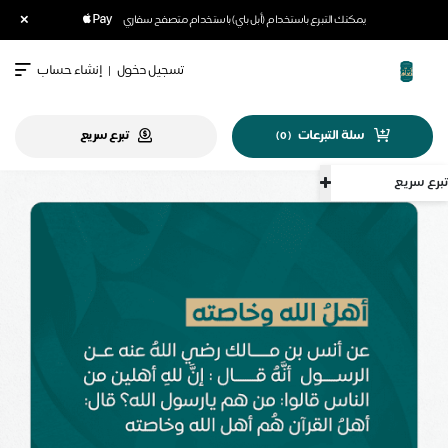
×
يمكنك التبرع باستخدام (أبل باي) باستخدام متصفح سفاري
تسجيل دخول
|
إنشاء حساب
سلة التبرعات
تبرع سريع
)
0
(
سريع