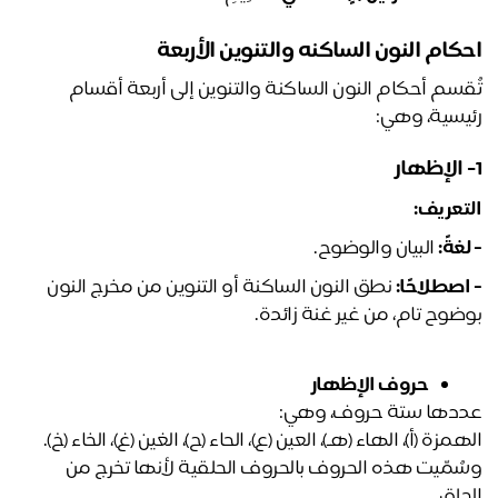
كام النون الساكنه والتنوين الأربعة
تُقسم أحكام النون الساكنة والتنوين إلى أربعة أقسام 
يسية، وهي:
تعريف:
غةً:
 البيان والوضوح.
اصطلاحًا:
 نطق النون الساكنة أو التنوين من مخرج النون 
ضوح تام، من غير غنة زائدة.
حروف الإظهار
دها ستة حروف، وهي:
مزة (أ)، الهاء (هـ)، العين (ع)، الحاء (ح)، الغين (غ)، الخاء (خ).
وسُمّيت هذه الحروف بالحروف الحلقية لأنها تخرج من 
حلق.