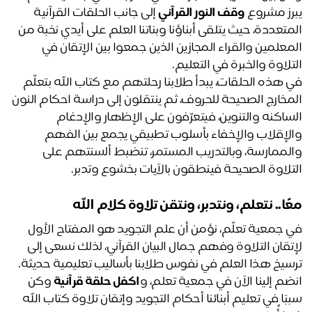
رز مشروع 
وقف النور القرآني
 إلى جانب الحلقات القرآنية 
المتعددة، حيث يتلقى أبناؤنا وبناتنا العلم على أيدي نخبة من 
المعلمين والقراء المجازين الذين جمعوا بين الإتقان في 
تلاوة والخبرة في التعليم.
في هذه الحلقات، يبدأ طلابنا رحلتهم مع كتاب الله بتعلّم 
المخارج الصحيحة للحروف، ثم ينتقلون إلى دراسة احكام النون 
الساكنه والتنوين، فيتعرّفون على الإظهار والإدغام 
والإقلاب والإخفاء بأسلوب تطبيقي يجمع بين الفهم 
والممارسة، وبالتدريب المستمر، تنضبط ألسنتهم على 
تلاوة الصحيحة فينطقون بالآيات بخشوع وتدبر. 
ًا.. نتعلم، ونتدبر، ونتقن تلاوة كلام الله
في جمعية تعلّم، نؤمن أن علم التجويد هو المفتاح الأول 
لإتقان التلاوة وفهم جمال البيان القرآني، لذلك نسعى إلى 
سيخ هذا العلم في نفوس طلابنا بأساليب تعليمية حديثة. 
ضم إلينا الآن في جمعية تعلم، و
اكفل حلقة قرآنية
 وكن 
سببًا في تعليم أبنائنا أحكام التجويد وإتقان تلاوة كتاب الله 