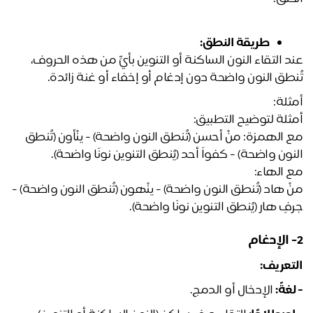
طريقة النطق:
عند التقاء النون الساكنة أو التنوين بأيٍّ من هذه الحروف، 
نطق النون واضحة دون إدغام أو إخفاء أو غنة زائدة.
ثلة:
ثلة لتوضيح التطبيق:
مع الهمزة: منْ أحسن (تُنطق النون واضحة) - ينْأون (تُنطق 
نون واضحة) - كفواً أحد (يُنطق التنوين نونًا واضحة).
 الهاء: 
منْ هاد (تُنطق النون واضحة) - ينْهون (تُنطق النون واضحة) - 
فٍ هار (يُنطق التنوين نونًا واضحة).
تعريف:
غةً:
 الإدخال أو الدمج.