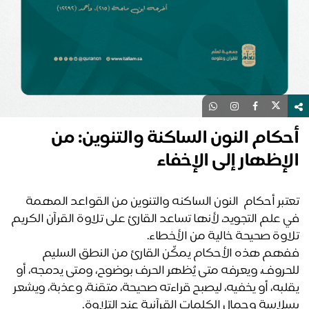
كام النون الساكنة والتنوين: من
إظهار إلى الإخفاء
تعتبر أحكام  النون الساكنه والتنوين من القواعد المهمة 
في علم التجويد، لأنها تساعد القارئ على تلاوة القرآن الكريم 
اوة صحيحة خالية من الأخطاء.
ففهم هذه الأحكام يمكّن القارئ من النطق السليم 
للحروف، ويعرفه متى يُظهر الحرف بوضوح، ومتى يدمجه، أو 
يقلبه، أو يخفيه، ليصبح قراءته صحيحة، متقنة، وعذبة، ويشعر 
لاسة وجمال الكلمات القرآنية عند التلاوة.