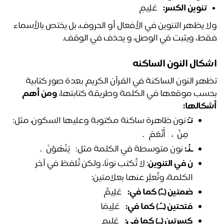
تنوين الكسر:
 ﴿عَلِيمٍ﴾
ولا يظهر التنوين في الأفعال أو الحروف، بل يختص بالأسماء 
ط، ويثبت في الوصل، و يحذف في الوقف.
كال النون الساكنه
تظهر النون الساكنة في القرآن الكريم بعدة صور كتابية 
سب موقعها في الكلمة وطريقة كتابتها، 
ومن أهم 
كالها:
نـْ: 
نون ظاهرة ساكنة مكتوبة وعليها السكون، مثل: 
﴿مِنْ﴾، ﴿أَنْعَمَ﴾.
ـنْـ:
 نون متوسطة في الكلمة مثل: ﴿يَنْهَوْنَ﴾.
ن في التنوين
: لا تُكتب نونًا، ولكن تُلفظ في آخر 
الكلمة، وتُعبَّر عنها بعلامتين:
ضمتين (ــٌ) كما في:
 ﴿عَلِيمٌ﴾
فتحتين (ــًـ) كما في:
 ﴿عَلِيمًا﴾
كسرتين (ــٍ) كما في:
 ﴿عَلِيمٍ﴾