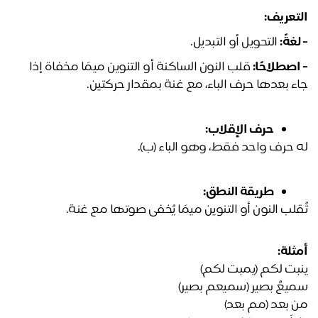
تعريف:
غةً:
 التحويل أو التبديل.
اصطلاحًا:
 قلب النون الساكنة أو التنوين ميمًا مخفاة إذا 
ء بعدها حرف الباء، مع غنة بمقدار حركتين.
حرف الإقلاب:
 حرف واحد فقط، وهو الباء (ب).
طريقة النطق:
قلب النون أو التنوين ميمًا يُخفى صوتها مع غنة.
ثلة:
بت لكم (يمبت لكم)
يعٌ بصير (سميعم بصير)
 بعد (مم بعد)