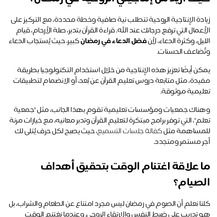
زيادة الإنتاجية الروحية تتطلب نية صافية وخطة محددة، مع التركيز على 
الأعمال التي ترفع درجاتك عند الله. قراءة القرآن بتدبر، صلة الأرحام، قيام 
يل، وكثرة الدعاء، لأن 
فضل الدعاء في رمضان
 كبير، حيث يُستجاب الدعاء 
ُضاعف الحسنات.
يمكن أيضًا تعزيز هذه الإنتاجية من خلال استخدام التكنولوجيا بطريقة 
مفيدة، مثل متابعة دروس تعليم القرآن عن بُعد، أو الانضمام لتطبيقات 
ليمية موثوقة. 
وهناك جمعيات ومؤسسات تعليمية تقوم بهذا الجانب، مثل "جمعية 
تعلم"، التي توفر برامج مبتكرة لتعليم القرآن وتدبر معانيه، مع خيارات مرنة 
مساهمة مثل 
كفالة جلسات التسميع
، حيث يصبح لكل حرف يُتلى لك 
ر مستمر ومتجدد.
ما علاقة اغتنام الوقت بتحقيق أهداف 
صيام؟
كلنا نعلم أن الصوم في رمضان ليس مجرد امتناع عن الطعام والشراب، بل 
هو تدريب على ضبط النفس والارتقاء الروحي. وعندما نغتنم الوقت 