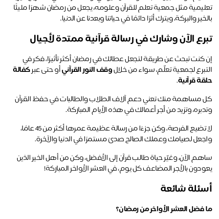
ليمية مثل
جمعية تعلم للقرآن وعلومه، يجعل من رمضان شهرًا مليئًا 
خير والبركة، ويترك أثرًا دائمًا في حياتنا وبعدنا عن الدنيا.
رع الآن وشارك في رسالة قرآنية ممتدة لأجيال
إن كنت تبحث عن طريقة لتجعل عطائك في رمضان أكثر تأثيرًا، فكر في 
تبرع لجمعية تعلّم، سواء من خلال 
وقف النور القرآني
 أو حتى عبر
كفالة
قة قرآنية
. 
كل مساهمة منك تعني دعم آلاف الطلاب والطالبات في حفظ القرآن 
بره، وتزيد من أجر أعمالك في هذه الأيام المباركة.
لا تضيع الفرصة، وكن جزءًا من رسالة عظيمة عمرها أكثر من 45 عامًا، 
جعل لصيامك وعملك الصالح صدىً مستمرًا في الدنيا والآخرة. 
ساهم الآن، وغيّر حياة طالب قرآن إلى الأفضل، وكن من أهل الخير الذين 
ودون بالأجر المضاعف كل يوم، في العشر الأواخر المباركة!
ئلة شائعة
 فضل العشر الأواخر من رمضان؟