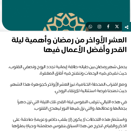
عشر الأواخر من رمضان وأهمية ليلة
قدر وأفضل الأعمال فيها
يحمل شهر رمضان بين طياته طاقة إيمانية تجدد الروح وتصفي القلوب، 
ث تفيض فيه الرحمات وتتفتح فيه آفاق المغفرة. 
ومع اقتراب المحطة الختامية، تبرز العشر الأواخر كجوهرة هذا الشهر، 
 تمنحنا فرصة استثنائية للارتقاء الروحي. 
في هذه الليالي، تترقب النفوس ليلة القدر، تلك الليلة التي تزن دهراً 
مالها وعطائها، والتي نزل فيها النور ليهدي القلوب. 
واستثمار هذه اللحظات لا يكون إلا بقلبٍ حاضر، وعزيمةٍ صادقة على 
الذكر والقيام، لنخرج من هذا السباق بنفوسٍ مطمئنة وحياةٍ يملؤها 