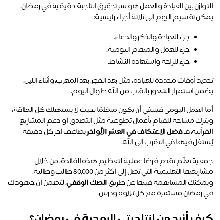
التوازن بين العبادة والعمل هو سر تحقيق إنتاجية حقيقية في رمضان. 
ن تقسيم اليوم إلى ثلاثة أجزاء رئيسية: 
جزء للعبادة والذكر والدعاء. 
جزء للعمل والمهام اليومية. 
جزء للراحة واستعادة النشاط.
تحديد أوقات محددة للعبادة، مثل بعد الفجر، بعد المغرب، وأثناء الليل، 
من استمرار الشعور بالقرب من الله طوال اليوم. 
أما العمل اليومي فينبغي أن يكون منظمًا بحيث لا يستهلك كل الطاقة، 
ويترك مساحة للقيام بأعمال تطوعية مثل التصدق أو دعم المشاريع 
رآنية، فـ 
فضل الاعتكاف في العشر الأواخر
 يضاعف أجر كل دقيقة 
ستغل فيها في التقرب إلى الله.
جمعية تعلّم تقدم فرصًا عملية لتعظيم هذه الفائدة، من خلال 
مشاريعها التعليمية التي تصل إلى أكثر من 80,000 طالب وطالبة، 
مكنك المساهمة فيها عن طريق 
الصك الوقفي
، لتضمن أن جهودك 
 رمضان مستمرة مع كل تلاوة ودرس.
ف أزيد من إنتاجيتي الروحية في رمضان؟