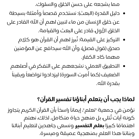
مما يشجعه على حسن الخلق والسلوك.
دليل القدرة (البعث):
 نستخدم قصصاً وأمثلة بسيطة 
عن خلق الإنسان من ماء لنبين لهم أن الله القادر على 
الخلق الأول، قادر على البعث والقيامة.
التركيز على القيمة:
 نُبرز لهم أن القرآن هو كلام 
صدق (قول فصل)، وأن الله سيدافع عن المؤمنين 
مهما كاد الكفار.
التطبيق العملي:
 نشجعهم على التفكر في أصلهم 
الضعيف (كما أمرت السورة) ليزدادوا تواضعاً ويقيناً 
بقدرة الله.
اذا يجب أن يتعلم أبناؤنا تفسير القرآن؟
نؤمن في جمعية "تعلم"، إيماناً راسخاً بأن القرآن الكريم يتجاوز 
كونه آيات تُتلى، بل منهج حياة متكامل. لذلك، نهتم 
تمامًا كبيرًا 
بعلم التفسير
، ونسعى جاهدين لتعليم أبنائنا 
ناتنا هذا العلم بمنهجية عميقة وميسرة.