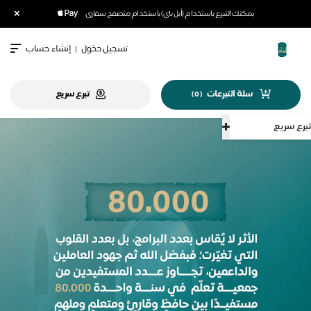
×
يمكنك التبرع باستخدام (أبل باي) باستخدام متصفح سفاري
تسجيل دخول
|
إنشاء حساب
سلة التبرعات
تبرع سريع
)
0
(
سريع