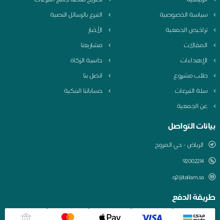
لرئيسية
تصريح منصة جمع التبرعات
ياسة الخصوصية
التبرع بالرسائل النصية
راخيص الجمعية
الأخبار
لمقالات
مشاريعنا
لإهداءات
حاسبة الزكاة
لب مشروع
اتصل بنا
لة التبرعات
حساباتنا البنكية
ن الجمعية
نات التواصل
الرياض - حي المروج
q2@tallam.sa
قة الدفع