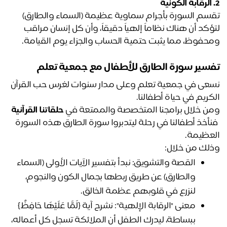
تقسم السورة بأجرام سماوية عظيمة (السماء والطارق) 
لتؤكد أن هناك نظاماً إلهياً دقيقاً، وأن كل إنسان مراقب 
حفوظ، مما يثبت حتمية الحساب والجزاء يوم القيامة.
سير سورة الطارق للأطفال مع جمعية تعلم 
نسعى في جمعية تعلم وعلى مدار سنوات لغرس حب القرآن 
كريم في حياة أطفالنا. 
ن خلال برامجنا المتخصصة والممتعة في 
حلقاتنا القرآنية
 فنأخذ أطفالنا في رحلة ليتدبروا سورة الطارق هذه السورة 
عظيمة.
لك من خلال: 
القصة والتشويق:
 نبدأ بتفسير الآيات الأولى (السماء 
والطارق) عن طريق ربطها بجمال الكون والنجوم، 
لنزرع في قلوبهم عظمة الخالق.
معنى "الرقابة الإلهية":
 نشرح آية {لَمَّا عَلَيْهَا حَافِظٌ} 
ببساطة، ليدرك الطفل أن الملائكة تسجل كل أعماله، 