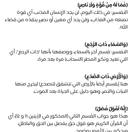
مَا لَهُ مِنْ قُوَّةٍ وَلَا نَاصِرٍ}
التفسير: في ذلك اليوم، لن يجد الإنسان المذنب أي قوة 
تمنعه من العذاب، ولن يجد أي معين أو نصير ينقذه من قضاء 
ه. 
السَّمَاءِ ذَاتِ الرَّجْعِ}
التفسير: قسم آخر بالسماء، ووصفها بأنها "ذات الرجع"، أي 
تي تعيد وتكرر المطر (السحاب) مرة بعد مرة. 
الْأَرْضِ ذَاتِ الصَّدْعِ}
هنا يُقسم أيضاً بالأرض التي تتشقق (تتصدع) ليخرج منها 
نبات والثمر، وهو دليل على الحياة بعد الموت.
نَّهُ لَقَوْلٌ فَصْلٌ}
هذا هو جواب القَسم الثاني (المذكور في الآيتين 11 و 12)، أي 
أن القرآن الكريم هو قول حق يفصل بين الحق والباطل، 
حكم بين الأمور بوضوح.