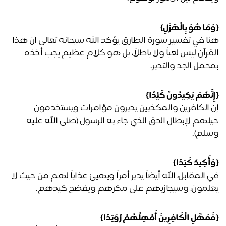
مَا هُوَ بِالْهَزْلِ}
هنا في تفسير سورة الطارق يؤكد الله سبحانه تعالى أن هذا 
القرآن ليس لعباً ولا باطلاً، بل هو كلام عظيم يجب أخذه 
حمل الجد والتدبر.
نَّهُمْ يَكِيدُونَ كَيْدًا}
إن الكافرين والمكذبين يدبرون مؤامرات ويستخدمون 
حيلهم لإبطال الحق الذي جاء به الرسول (صلى الله عليه 
لم).
أَكِيدُ كَيْدًا}
في المقابل، الله أيضاً يدبر أمراً ويهيئ عذاباً لهم من حيث لا 
لمون، وسيجازيهم على مكرهم ويفضح كيدهم.
مَهِّلِ الْكَافِرِينَ أَمْهِلْهُمْ رُوَيْدًا}