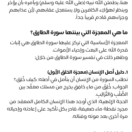
هنا، يطمئن الله نبيه (صلى الله عليه وسلم) ويأمره بأن يؤخر 
وينظر لهؤلاء الكافرين ولا يستعجل عقابهم، لأن عذابهم 
زاءهم قادم قريباً جداً.
 هي المعجزة التي بينتها سورة الطارق؟
المعجزة الأساسية التي تركز عليها سورة الطارق هي إثبات 
رة الله على البعث وإحياء الأموات.
هر ذلك في تفسير سورة الطارق من خلال: 
لب السورة من الإنسان أن يتأمل في أصله: كيف خُلِق؟
الجواب: خُلِقَ من ماءٍ دَافِقٍ يخرج من مسلك معقّد بين 
ُّلْبِ وَالتَّرَائِبِ.
الحجة الإلهية: الذي أوجد هذا الإنسان الكامل المعقد من 
مجرد نقطة ماء ضعيفة، قادر بكل تأكيد على إعادته وإحيائه 
ة أخرى بعد موته وفنائه.