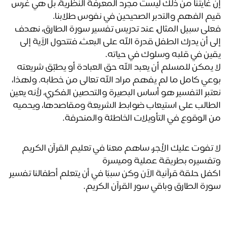
إن غايتنا من ذلك ليست مجرد المعرفة النظرية، بل هي غرس 
م الفهم والتدبر الصحيحين في نفوس طلابنا. 
فعلى سبيل المثال، عند تدريس تفسير سورة الطارق، نهدف 
إلى أن يدرك الطفل قدرة الله على البعث، فتتحول الآية إلى 
ين في قلبه وسلوك في حياته.
لا يمكن للمسلم أن يعبد الله حق العبادة أو يطبّق شريعته 
بوعي كامل ما لم يفهم مراد الله تعالى من خطابه. ولهذا، 
نعتبر التفسير هو أساس البصيرة والتحصين الفكري، لأنه يعين 
الطالب على استيعاب ضوابط الشريعة ومقاصدها، ويحميه 
 الوقوع في التأويلات الخاطئة والمنحرفة.
لا تفوت عليك الأجر، ساهم معنا في تعليم القرآن الكريم 
فسيره بطريقة عملية وميسرة
اكفل حلقة قرآنية الآن وكن سببًا في أن يتعلم أطفالنا تفسير 
رة الطارق وباقي سور القرآن الكريم. 