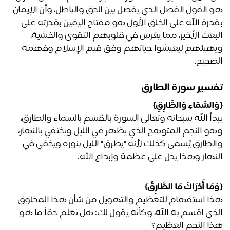
هو القول الفصل الذي يفصل بين الحق والباطل، وأن الإيمان 
بقدرة الله على الخلق الأول هو مفتاح اليقين بقدرته على 
البعث الأخير، مما يغرس في قلوبهم التقوى والخشية، 
ويهيئهم ليعيشوا حياتهم وفق قيم الإسلام وفهمه 
صحيح.
سير سورة الطارق
السَّمَاءِ وَالطَّارِقِ}
يبدأ الله سبحانه وتعالى السورة بالقسم بالسماء والطارق، 
وهو النجم المتوهج الذي يظهر في الليل ويختفي بالنهار، 
والطارق يُسمى كذلك لأنه "يطرق" الليل بنوره ويخفي في 
نهار وهذا يدل على عظمة وإبداع الله.
مَا أَدْرَاكَ مَا الطَّارِقُ}
هذا استفهام للتعظيم والتهويل من شأن هذا المخلوق 
الذي أقسم به الله، وكأنه يقول لك: هل تعلم حقاً ما هو 
ا النجم العظيم؟