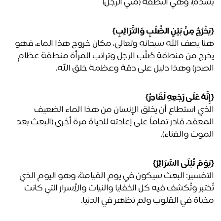
دة)، وهي النطفة (مني الرجل)
خْرُجُ مِنْ بَيْنِ الصُّلْبِ وَالتَّرَائِبِ}
هنا يصف الله سبحانه وتعالى، مكان خروج هذا الماء، فهو 
يخرج من منطقة صُلْب الرجل وترائب المرأة منطقة عظام 
صدر) وهذا دليل على دقة وعظمة خلق الله.
نَّهُ عَلَى رَجْعِهِ لَقَادِرٌ}
الذي استطاع أن يخلق الإنسان من هذا الماء الضعيف 
المعقد، قادر تماماً على إعادته للحياة مرة أخرى (البعث بعد 
موت والفناء).
وْمَ تُبْلَى السَّرَائِرُ}
التفسير: البعث سيكون في يوم القيامة، وهو اليوم الذي 
تُختبر وتُكشف فيه كل الخفايا والنيات والأسرار التي كانت 
بأة في القلوب ولم تظهر في الدنيا.