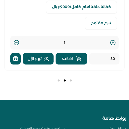
كفالة حلقة لعام كامل (9000) ريال
تبرع مفتوح
Quantity
اضافة
تبرع الآن
بط هامة