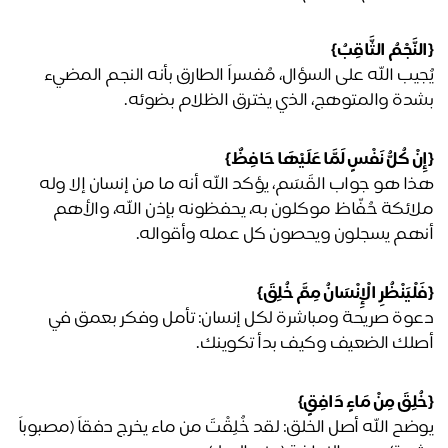
نَّجْمُ الثَّاقِبُ}
يُجيب الله على السؤال، مُفسراً الطارق بأنه النجم المضيء 
دة والمتوهج، الذي يخترق الظلام بضوئه.
نْ كُلُّ نَفْسٍ لَمَّا عَلَيْهَا حَافِظٌ} 
هذا هو جواب القَسَم، يؤكد الله أنه ما من إنسان إلا وله 
ملائكة حُفّاظ موكلون به، يحفظونه بإذن الله، والأهم 
هم يسجلون ويحصون كل عمله وأقواله.
لْيَنْظُرِ الْإِنْسَانُ مِمَّ خُلِقَ}
دعوة صريحة ومباشرة لكل إنسان: تأمل وفكر بعمق في 
لك الضعيف وكيف بدأ تكوينك.
لِقَ مِنْ مَاءٍ دَافِقٍ}
يوضح الله أصل الخلق: لقد خُلِقْتَ من ماء يخرج دفقاً (مصبوباً 