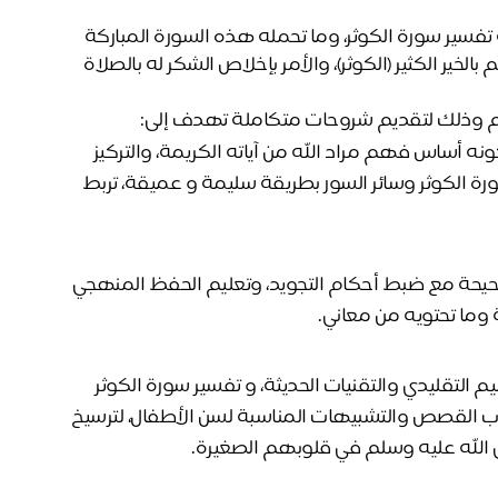
ندرك في جمعية تعلّم لتعليم القرآن الكريم وعلومه، أهمية تفسير سورة الكوثر، وما تحمله هذه السورة المباركة 
من معاني عظيمة تتعلق بوعد الله لنبيه صلى الله عليه وسلم بالخير الكثير (الكوثر)، والأمر بإخلاص الشكر له بالصلاة 
لم وذلك لتقديم شروحات متكاملة تهدف إلى:
 تقديم علم التفسير كونه أساس فهم مراد الله من آياته الكريمة، والتركيز 
على ضوابط التفسير المعتمدة، لضمان فهم أسرار سورة الكوثر وسائر السور بطريقة سليمة و عميقة، تربط 
 توجيه الطلاب نحو التلاوة الصحيحة مع ضبط أحكام التجويد، وتعليم الحفظ المنهجي 
 وما تحتويه من معاني.
 توفير بيئة تعليمية تجمع بين التعليم التقليدي والتقنيات الحديثة، و تفسير سورة الكوثر 
للاطفال بطريقة ممتعة وفعّالة نستخدم فيها أسلوب القصص والتشبيهات المناسبة لسن الأطفال، لترسيخ 
 الله عليه وسلم في قلوبهم الصغيرة.