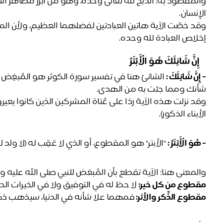
الإنسان.
إخلاص العبادة لله وحده.
﴿ إِنَّ شَانِئَكَ هُوَ الْأَبْتَرُ ﴾ 
- 
إِنَّ شَانِئَكَ :
شأنك ومما جئت به من الهدى. 
الأبناء الذكور).
- هُوَ الْأَبْتَرُ :
 "الأبتر" هو المقطوع، أو الذي لا عَقِب له (لا ولد
والمعنى هنا: الآية تقطع بأن المُبغض للنبي صلى الله عليه 
مقطوع من كل خير:
 لا حظ له في التوفيق ولا في الخيرات الدن
مقطوع الذِّكر والأثر: 
فمهما علا شأنه في الدنيا، سيذهب ذكر