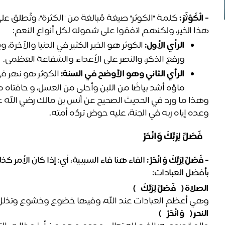
- 
الْكَوْثَرَ :
هذا الخير، ولكنهم اتفقوا على شموله لكل أنواع النعم:
الرأي الأول:
ورفع الذكر، والنصر على الأعداء، والشفاعة العظمى.
الرأي الثاني وهو الأوضح في السنة:
ماؤه أشد بياضًا من اللبن وأحلى من العسل، و حافتاه 
وعده إياه ربه في الجنة، عليه حوض تردُه أمته.
﴿ فَصَلِّ لِرَبِّكَ وَانْحَرْ ﴾
- فَصَلِّ لِرَبِّكَ وَانْحَرْ :
الفاء هنا فاء السببية، أي: إذا كان الأمر 
بأفضل العبادات:
الصلاة (﴿ فَصَلِّ لِرَبِّكَ ﴾)
وهي أعظم العبادات عند الله، وفيها خضوع وخشوع وتذلل 
النحر (﴿ وَانْحَرْ ﴾)