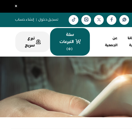
×
تسجيل دخول
|
إنشاء حساب
سلة
تبرع
تنا
عن
التبرعات
سريع
ية
الجمعية
)
0
(