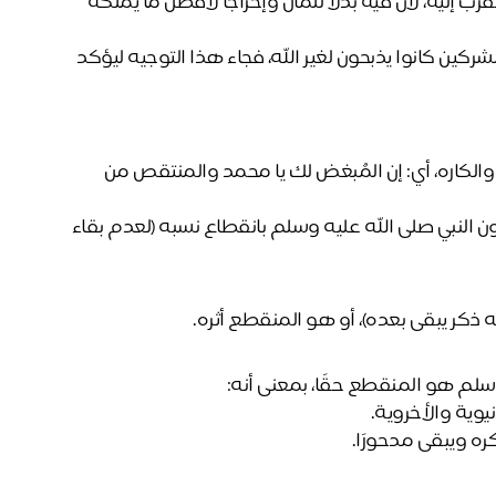
والمقصود به: الذبح لله تعالى وحده، وهو من أبرز مظاهر التقرب إليه، لأن فيه بذلًا للمال وإخراجًا لأفضل ما يملكه 
وقد خصّت الآية هاتين العبادتين لفضلهما العظيم، ولأن المشركين كانوا يذبحون لغير الله، فجاء هذا التوجيه ليؤكد 
 الشانئ هنا في تفسير سورة الكوثر هو المُبغِض والكاره، أي: إن المُبغض لك يا محمد والمنتقص من 
وقد نزلت هذه الآية ردًا على عُتاة المشركين الذين كانوا يعيرون النبي صلى الله عليه وسلم بانقطاع نسبه (لعدم بقاء 
 له ذكر يبقى بعده)، أو هو المنقطع أثره.
وسلم هو المنقطع حقًا، بمعنى أنه:
يوية والأخروية.
ه ويبقى مدحورًا.