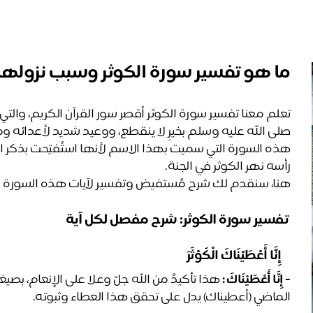
ما هو تفسير سورة الكوثر وسبب نزولها
صلى الله عليه وسلم بخيرٍ لا ينقطع، ووعيد شديد لأعدائه و
رأسه نهر الكوثر في الجنة.
هنا، سنقدم لك شرح مُستفيض وتفسير لآيات هذه السورة ال
 تفسير سورة الكوثر: شرح مفصل لكل آية
﴿ إِنَّا أَعْطَيْنَاكَ الْكَوْثَرَ ﴾
- 
إِنَّا أَعْطَيْنَاكَ :
الماضي (أعطيناك) يدل على تحقق هذا العطاء وثبوته.