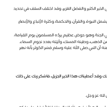
 كلمة "الكوثر" صيغة مُبالغة من "الكثرة"، وتُطلق على الخير الكثير والفضل الغزير، وقد اختلف السلف في تحديد 
 الكوثر هو الخير الكثير في الدنيا والآخرة، ويشمل النبوة، والقرآن، والحكمة، وكثرة الأتباع والأنصار، 
 الكوثر هو نهر في الجنة وهو حوض عظيم يردُه المسلمون يوم القيامة، 
من الذهب، وطينه المسك، وآنِيَته بعدد نجوم السماء.
وهذا ما ورد في الحديث الصحيح عن أنس بن مالك رضي الله عنه أن النبي صلى الله عليه وسلم فسَر الكوثر بأنه نهر 
كذلك وقد أعطيناك هذا الخير الجزيل، فاشكر ربك على ذلك
لله عز وجل.