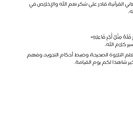
من خلال هذه الجهود، نسعى في تعلم إلى بناء جيل واعٍ للمعاني القرآنية، قادر على شكر نعم الله والإخلاص في 
ه.
 مِثْلُ أَجْرِ فَاعِلِهِ»
ر كلام الله.
 وامنحوا طلابنا فرصة تعلم التلاوة الصحيحة، وضبط أحكام التجويد، وفهم 
ير شاهدًا لكم يوم القيامة.