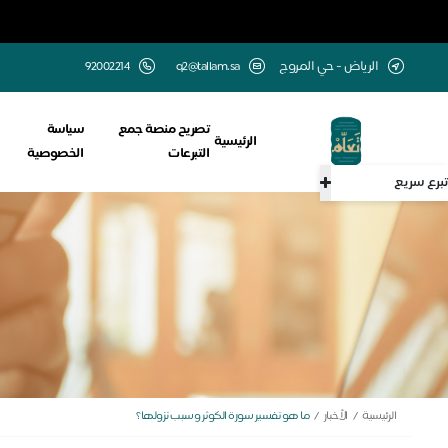
الرياض - حي المروج
q2@tallam.sa
تصريح منصة جمع
سياسة
الرئيسية
التبرعات
الخصوصية
تبرع سريع
الرئيسية
الأخبار
ما هو تفسير سورة الكوثر وسبب نزولها؟