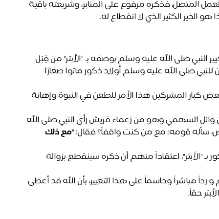
وأن الرسول عليه الصلاة والسلام هو صاحب الذكر الباقي والعمل المتصل، فذكره مرفوع على المنابر، وشريعته باقية 
هو الخير الكثير الذي لا انقطاع له.
جاء في تفسير سورة الكوثر ان سبب نزولها يعود إلى حادثة تَعْيير النبي صلى الله عليه وسلم بوصفه بـ "الأبتر" من قِبَل 
بعض كبار مشركي قريش، وذلك بعد وفاة أبناء النبي، حيث كان للنبي صلى الله عليه وسلم أولاد ذكور ماتوا صغارًا 
عندما توفي عبد الله ابن النبي صلى الله عليه وسلم، استغل بعض كبار المشركين هذا الأمر للطعن في النبوة وإهانة 
وفي قصة سورة الكوثر، أن بعض المفسرين رووا أن العاص بن وائل السهمي وهو من زعماء قريش رأى النبي صلى الله 
، سأله قومه: مع من كنت واقفاً؟ فقال: "
مع ذلك 
وكانت العرب في الجاهلية تصف الرجل الذي ليس له أولاد ذكور بـ "الأبتر"، اعتقاداً منهم أن ذكره سينقطع بزواله 
لذلك جاءت سورة الكوثر دفاعًا عن النبي صلى الله عليه وسلم و رداً مباشراً وحاسماً على هذا التعيير، بأن الله قد أعطى 
بتر حقاً. 