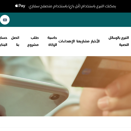
يمكنك التبرع باستخدام (أبل باي) باستخدام متصفح سفاري
التبرع بالرسائل
حاسبة
طلب
اتصل
حسابا
الأخبار
مشاريعنا
الإهداءات
النصية
الزكاة
مشروع
بنا
البنك