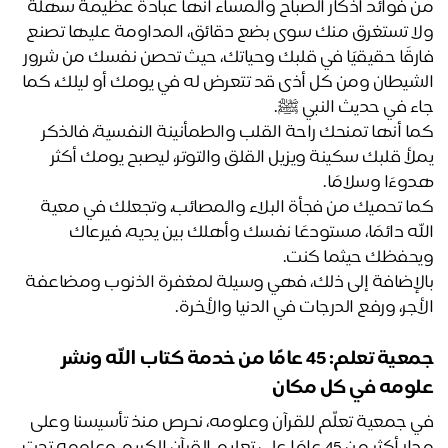
من فوائد اذكار الصباح والمساء أنها عبادة عظيمة سهلة 
ولا تستغرق منك سوى بضع دقائق، المداومة عليها تصنع 
فارقًا حقيقيًا في قلبك وحياتك، حيث تحصن نفسك من شرور 
الشيطان ومن كل أذى قد تتعرض له في يومك أو ليلك، كما 
ء في حديث النبي ﷺ.
كما أنها تمنحك راحة القلب والطمأنينة النفسية، فالذكر 
يملأ قلبك سكينة ويزيل القلق والتوتر، ليصبح يومك أكثر 
وءًا وسلامًا.
كما تحميك من فجأة البلاء والمصائب، وتجعلك في معية 
الله دائمًا، مستودعًا نفسك وأهلك بين يديه، فيرعاك 
حفظك حيثما كنت.
بالإضافة إلى ذلك، فهي وسيلة لمغفرة الذنوب ومضاعفة 
أجر، ورفع الدرجات في الدنيا والأخرة. 
جمعية تعلم: 45 عامًا من خدمة كتاب الله ونشر 
ومه في كل مكان
في جمعية تعلّم للقرآن وعلومه، نحرص منذ تأسيسنا وعلى 