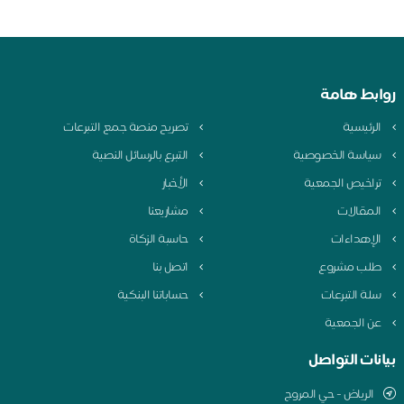
بط هامة
لرئيسية
تصريح منصة جمع التبرعات
ياسة الخصوصية
التبرع بالرسائل النصية
راخيص الجمعية
الأخبار
لمقالات
مشاريعنا
لإهداءات
حاسبة الزكاة
لب مشروع
اتصل بنا
لة التبرعات
حساباتنا البنكية
ن الجمعية
نات التواصل
الرياض - حي المروج