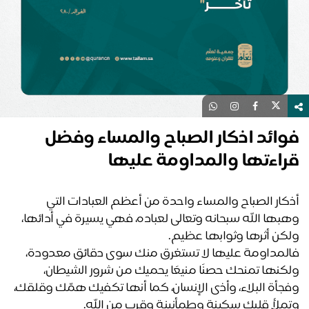
ائد اذكار الصباح والمساء وفضل
راءتها والمداومة عليها
أذكار الصباح والمساء واحدة من أعظم العبادات التي 
وهبها الله سبحانه وتعالى لعباده، فهي يسيرة في أدائها، 
كن أثرها وثوابها عظيم.
فالمداومة عليها لا تستغرق منك سوى دقائق معدودة، 
ولكنها تمنحك حصنًا منيعًا يحميك من شرور الشيطان، 
وفجأة البلاء، وأذى الإنسان، كما أنها تكفيك همّك وقلقك، 
ملأ قلبك سكينة وطمأنينة وقرب من الله. 