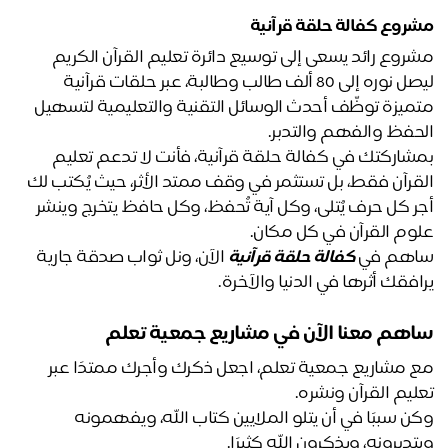
روع
كفالة حلقة قرآنية
مشروع رائد يسعى إلى توسيع دائرة تعليم القرآن الكريم 
ليصل نوره إلى 80 ألف طالب وطالبة، عبر حلقات قرآنية 
متميزة توظّف أحدث الوسائل التقنية والتعليمية لتسهيل 
حفظ والفهم والتدبر.
بمشاركتك في كفالة حلقة قرآنية، فأنت لا تدعم تعليم 
القرآن فقط، بل تستثمر في وقف ممتد الأثر، حيث يُكتب لك 
أجر كل حرف يُتلى، وكل آية تُحفظ، وكل حافظ يتخرج وينشر 
وم القرآن في كل مكان. 
هم في
كفالة حلقة قرآنية
 الآن، ونل ثواب صدقة جارية 
افقك أثرها في الدنيا والآخرة.
هم معنا الآن في مشاريع جمعية تعلم
مع مشاريع جمعية تعلم، اجعل ذكرك وأجرك ممتدًا عبر 
ليم القرآن ونشره. 
وكن سببًا في أن يتلو الملايين كتاب الله، ويفهمونه 
تدبرونه، ويذكرون الله كثيرًا.