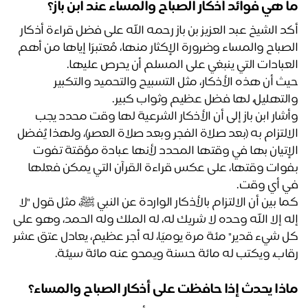
 هي فوائد أذكار الصباح والمساء عند ابن باز؟
أكد الشيخ عبد العزيز بن باز رحمه الله على فضل قراءة أذكار 
الصباح والمساء وضرورة الإكثار منها، مُعتبرًا إياها من أهم 
عبادات التي ينبغي على المسلم أن يحرص عليها. 
حيث أن هذه الأذكار، مثل التسبيح والتحميد والتكبير 
لتهليل، لها فضل عظيم وثواب كبير.
وأشار ابن باز إلى أن الأذكار الشرعية لها وقت محدد يجب 
الالتزام به (بعد صلاة الفجر وبعد صلاة العصر)، ولهذا يُفضل 
الإتيان بها في وقتها المحدد لأنها عبادة مؤقتة تفوت 
بفوات وقتها، على عكس قراءة القرآن التي يمكن فعلها 
 أي وقت.
كما بين أن الالتزام بالأذكار الواردة عن النبي ﷺ، مثل قول "لا 
إله إلا الله وحده لا شريك له، له الملك وله الحمد، وهو على 
كل شيء قدير" مئة مرة يوميًا، له أجر عظيم، يعادل عتق عشر 
اب، ويكتب له مائة حسنة ويمحو عنه مائة سيئة.
ذا يحدث إذا حافظت على أذكار الصباح والمساء؟