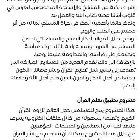
مدار أكثر من 45 عامًا على تعليم القرآن الكريم وعلومه تحت 
إشراف نخبة من المشايخ والأساتذة المتخصصين، لنغرس في 
وب أبنائنا محبة كتاب الله والعمل به.
ونذًكر دائمًا بأهمية الذكر في حياة المسلم، لما له من أثر 
يم على القلب والروح.
نوضح لطلابنا فوائد اذكار الصباح والمساء التي تحصن 
المسلم من الشرور، وتمنحه راحة القلب والطمأنينة 
حثهم على قراءتها والمداومة عليها يوميًا.
بالإضافة إلى ذلك نقدم العديد من المشاريع المباركة التي 
تهدف إلى تيسير سُبل تعليم القرآن ونشر فضائله، لنكون 
يعًا من أهل الذكر والقرآن، الذين هم أهل الله وخاصته.
يكم: 
روع تطبيق تعلم القرآن
هذا المشروع يتيح للمسلمين حول العالم تلاوة القرآن 
الكريم وتعلمه بسهولة من خلال حلقات إلكترونية يشرف 
يها نخبة من المعلمين والمعلمات  المؤهلين.
من خلال هذا المشروع يمكنك أن تساهم في نشر القرآن 