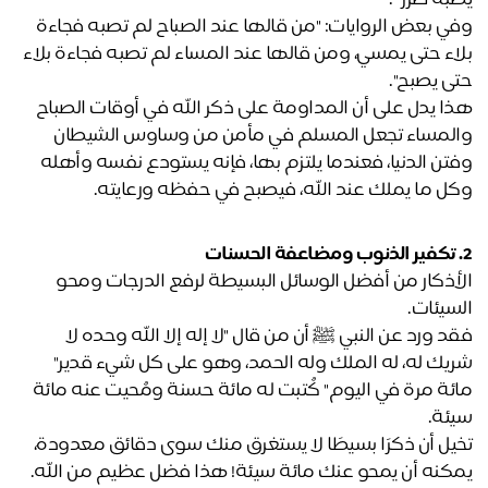
به ضرر" .
وفي بعض الروايات: "من قالها عند الصباح لم تصبه فجاءة 
بلاء حتى يمسي، ومن قالها عند المساء لم تصبه فجاءة بلاء 
ى يصبح".
هذا يدل على أن المداومة على ذكر الله في أوقات الصباح 
والمساء تجعل المسلم في مأمن من وساوس الشيطان 
وفتن الدنيا، فعندما يلتزم بها، فإنه يستودع نفسه وأهله 
ل ما يملك عند الله، فيصبح في حفظه ورعايته.
الأذكار من أفضل الوسائل البسيطة لرفع الدرجات ومحو 
سيئات. 
فقد ورد عن النبي ﷺ أن من قال "لا إله إلا الله وحده لا 
شريك له، له الملك وله الحمد، وهو على كل شيء قدير" 
مائة مرة في اليوم" كُتبت له مائة حسنة ومُحيت عنه مائة 
ئة. 
تخيل أن ذكرًا بسيطًا لا يستغرق منك سوى دقائق معدودة، 
كنه أن يمحو عنك مائة سيئة! هذا فضل عظيم من الله.