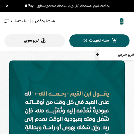
×
يمكنك التبرع باستخدام (أبل باي) باستخدام متصفح سفاري
تسجيل دخول
|
إنشاء حساب
سلة التبرعات
تبرع سريع
)
0
(
سريع