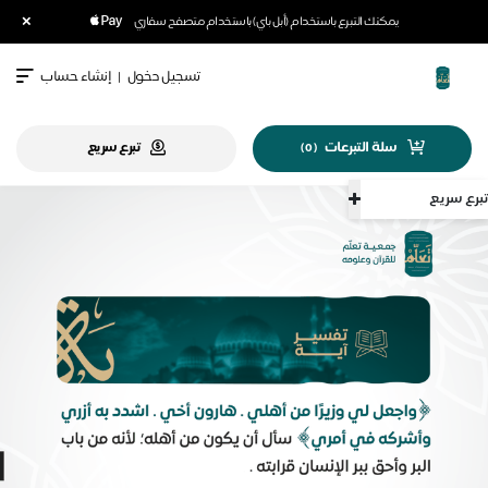
×
يمكنك التبرع باستخدام (أبل باي) باستخدام متصفح سفاري
تسجيل دخول
|
إنشاء حساب
سلة التبرعات
تبرع سريع
)
0
(
سريع