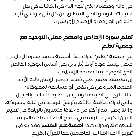
في ذاته وصفاته، الذي تتجه إليه كل الكائنات في كل 
احتياجاتها، وهو الغني المطلق عن كل شيء، والذي تُنزه 
ته عن الولادة أو الاحتياج لأي شيء.
تعلم سورة الإخلاص وافهم معنى التوحيد مع 
عية تعلم 
في جمعية "تعلم"، ندرك جيدًا أهمية تفسير سورة الإخلاص، 
فهي ليست مجرد آيات تُتلى، بل هي أساس التوحيد الخالص 
ذي تقوم عليه العقيدة الإسلامية. 
إن فهمها بعمق يعني فهم جوهر الإيمان بالله الأحد 
صمد، المنزه عن كل نقص أو مشابهة لمخلوقاته. 
لذلك، نرى في تعليمها وتدريس معانيها أساس بناء جيل 
عي يُدرك عظمة خالقه، ويُرسخ التوحيد في قلبه وسلوكه.
ولأننا وعلى مدار أكثر من 45 عامًا متميزون بالريادة في تعليم 
القرآن الكريم وعلومه في جميع أنحاء المملكة العربية 
سعودية، وندرك جيدا 
اهمية علم التفسير
 وقدرته في 
ريج آلاف الطلاب الفاهمين حقا للقرآن الكريم. 