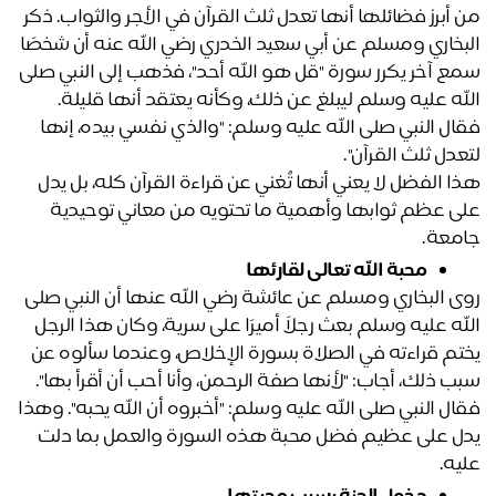
من أبرز فضائلها أنها تعدل ثلث القرآن في الأجر والثواب. ذكر 
البخاري ومسلم عن أبي سعيد الخدري رضي الله عنه أن شخصًا 
سمع آخر يكرر سورة "قل هو الله أحد"، فذهب إلى النبي صلى 
له عليه وسلم ليبلغ عن ذلك، وكأنه يعتقد أنها قليلة.
فقال النبي صلى الله عليه وسلم: "والذي نفسي بيده، إنها 
عدل ثلث القرآن". 
هذا الفضل لا يعني أنها تُغني عن قراءة القرآن كله، بل يدل 
على عظم ثوابها وأهمية ما تحتويه من معاني توحيدية 
معة.
محبة الله تعالى لقارئها
روى البخاري ومسلم عن عائشة رضي الله عنها أن النبي صلى 
الله عليه وسلم بعث رجلاً أميرًا على سرية، وكان هذا الرجل 
يختم قراءته في الصلاة بسورة الإخلاص، وعندما سألوه عن 
ب ذلك، أجاب: "لأنها صفة الرحمن، وأنا أحب أن أقرأ بها".
فقال النبي صلى الله عليه وسلم: "أخبروه أن الله يحبه". وهذا 
يدل على عظيم فضل محبة هذه السورة والعمل بما دلت 
يه.