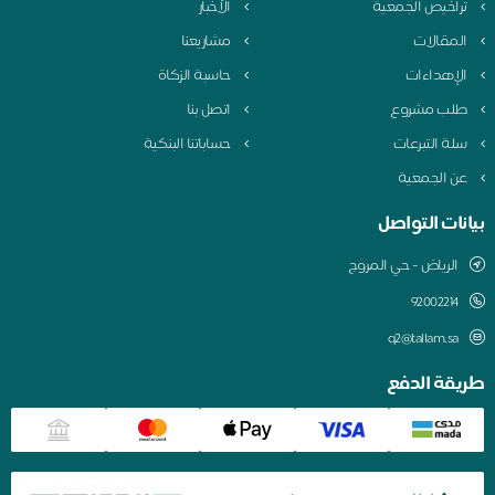
راخيص الجمعية
الأخبار
لمقالات
مشاريعنا
لإهداءات
حاسبة الزكاة
لب مشروع
اتصل بنا
لة التبرعات
حساباتنا البنكية
ن الجمعية
نات التواصل
الرياض - حي المروج
q2@tallam.sa
قة الدفع