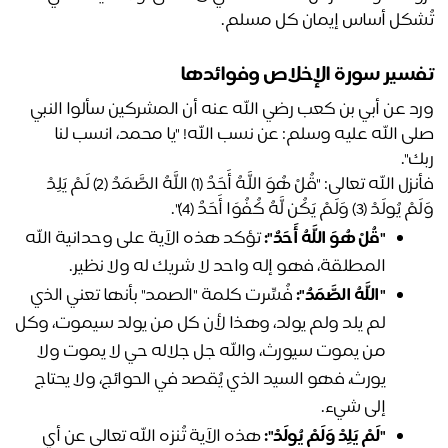
شكل أساس إيمان كل مسلم.
سير سورة الإخلاص وفوائدها
ورد عن أبي بن كعب رضي الله عنه أن المشركين سألوا النبي 
صلى الله عليه وسلم: عن نسب الله! "يا محمد، انسب لنا 
ك". 
فأنزل الله تعالى: "قُلْ هُوَ اللَّهُ أَحَدٌ (1) اللَّهُ الصَّمَدُ (2) لَمْ يَلِدْ 
لَدْ (3) وَلَمْ يَكُن لَّهُ كُفُوًا أَحَدٌ (4)".
"قُلْ هُوَ اللَّهُ أَحَدٌ":
 تؤكد هذه الآية على وحدانية الله 
المطلقة، فهو إله واحد لا شريك له ولا نظير.
"اللَّهُ الصَّمَدُ":
 فُسِّرت كلمة "الصمد" بأنها تعني الذي 
لم يلد ولم يولد، وهذا لأن كل من يولد سيموت، وكل 
من يموت سيورث، والله جل جلاله حي لا يموت ولا 
يورث، فهو السيد الذي يُقصد في الحوائج، ولا يحتاج 
إلى شيء.
"لَمْ يَلِدْ وَلَمْ يُولَدْ":
 هذه الآية تُنزه الله تعالى عن أي 