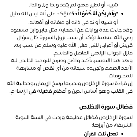
شبيه أو نظير، فهو لم يتخذ ولدًا ولا والدًا.
"وَلَمْ يَكُن لَّهُ كُفُوًا أَحَدٌ": 
تؤكد على أنه ليس لله مثيل 
أو شبيه أو ند في ذاته أو صفاته أو أفعاله.
وقد جاءت عدة روايات عن الصحابة، مثل جابر وابن مسعود 
رضي الله عنهما، تؤكد أن سبب نزول السورة كان سؤال 
قريش أو أعرابي للنبي صلى الله عليه وسلم عن نسب ربه، 
زل الجواب الإلهي الفاصل والحاسم.
ويعد هذا التفسير، تأكيد واضح وصريح للتوحيد الخالص لله 
الأحد الصمد، وتجريده سبحانه من أي نقص أو مشابهة 
مخلوقات.
إن قراءة سورة الإخلاص وتدبرها يرسخ الإيمان بوحدانية الله 
 القلب، وهو أساس الدين و أعظم فضيلة في الإسلام.
ائل سورة الاخلاص
لسورة الإخلاص فضائل عظيمة وردت في السنة النبوية 
شريفة، من أبرزها:
تعدل ثلث القرآن