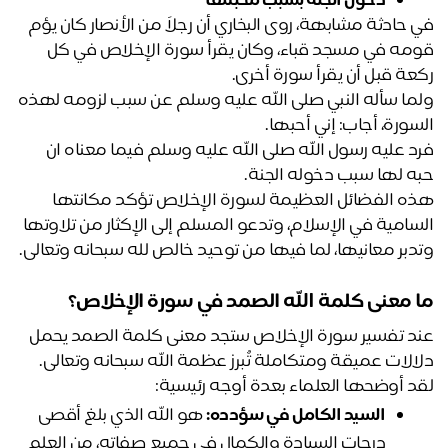
دخول الجنة بسبب محبتها
في حادثة مشابهة، روى البخاري أن رجلاً من الأنصار كان يؤم 
قومه في مسجد قباء، وكان يقرأ سورة الإخلاص في كل 
عة قبل أن يقرأ سورة أخرى. 
ولما سأله النبي صلى الله عليه وسلم عن سبب لزومه لهذه 
سورة، أجاب: إني أحبها.
فرد عليه رسول الله صلى الله عليه وسلم فيما معناه ان 
ه لها سبب دخوله الجنة.
هذه الفضائل العظيمة لسورة الإخلاص تؤكد مكانتها 
السامية في الإسلام، وتدعو المسلم إلى الإكثار من تلاوتها 
دبر معانيها، لما فيها من توحيد خالص لله سبحانه وتعالى.
 معنى كلمة الله الصمد في سورة الإخلاص؟
عند تفسير سورة الإخلاص ستجد معنى كلمة الصمد يحمل 
الات عميقة ومتكاملة تُبرز عظمة الله سبحانه وتعالى. 
د أوضحها العلماء بعدة أوجه رئيسية:
السيد الكامل في سؤدده:
 هو الله الذي بلغ أقصى 
درجات السيادة والكمال في جميع صفاته، من العلم 