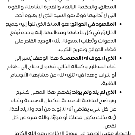
المطلق، والحكمة البالغة، والقدرة الشاملة، والقوة 
التي لا تُدانيها قوة، هو السيد الذي لا يعلوه أحد.
المقصود في الحوائج:
 هو الملاذ الذي تلجأ إليه جميع 
الخلائق في كل حاجاتها ومطالبها، إليه وحده تُرفع 
الدعوات وتُطلب المعونة، لأنه الوحيد القادر على 
قضاء الحوائج وتفريج الكرب.
الذي لا جوف له (المصمت):
 هذا الوصف يُشير إلى 
غناه المطلق وكماله الذاتي، فهو لا يحتاج إلى طعام 
أو شراب وهذا فيه تنزيه لله عن مشابهة الأجسام 
الفانية.
الذي لم يلد ولم يولد:
 يُفهم هذا المعنى كشرح 
وتوضيح لماهية الصمدية، فكمال الصمدية وغناه 
عن كل شيء يقتضي أنه لا يُولد من أحد ولا يلد أحدًا، 
لأنه بذلك يكون محتاجًا أو مورِّثًا، والله منزه عن كل 
نقص.
باختصار، معنى الصمد في سورة الاخلاص هو الله الكامل 