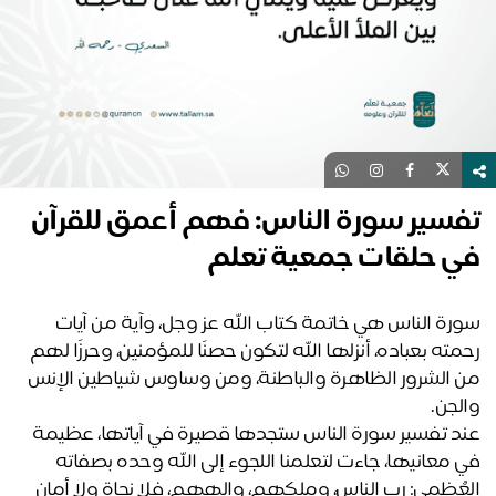
فسير سورة الناس: فهم أعمق للقرآن
ي حلقات جمعية تعلم
سورة الناس هي خاتمة كتاب الله عز وجل، وآية من آيات 
رحمته بعباده، أنزلها الله لتكون حصنًا للمؤمنين، وحرزًا لهم 
من الشرور الظاهرة والباطنة، ومن وساوس شياطين الإنس 
لجن.
عند تفسير سورة الناس ستجدها قصيرة في آياتها، عظيمة 
في معانيها، جاءت لتعلمنا اللجوء إلى الله وحده بصفاته 
العُظمى: رب الناس، وملكهم، وإلههم، فلا نجاة ولا أمان 