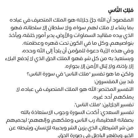
ِكِ النَّاسِ
المقصود أن الله جلَّ جلاله هو الملك المتصرف في عباده 
بما يشاء، لا ملك لهم سواه، ولا سلطان إلا سلطانه، فهو 
الذي بيده مقاليد السماوات والأرض، يدبر أمور خلقه، ويأخذ 
واصيهم، وكل ما في الكون تحت قهره وعظمته.
وفي هذه الآية دعوة للمؤمن أن يلجأ إلى الله وحده، 
ويستعيذ به من كل شر، فهو الملك الحق الذي لا يُدفع البلاء 
 بإذنه، ولا يُنال الأمن إلا بجواره.
كن، ما هو تفسير "ملك الناس" في سورة الناس؟
 بين المفسرون:
التفسير المختصر: الله هو الملك المتصرف في عباده، لا 
لكهم أحد غيره.
سير الجلالين: "ملك الناس".
تفسير السعدي: أكدت السورة وجوب الاستعاذة بالله 
بصفاته العظيمة، رب الناس، وملكهم، وإلههم؛ ليحميهم 
من شر الشيطان، الذي يزين الشر ويحببه للإنسان، ويثبطه عن 
خير، ويظهر الباطل في صورة الحق. 