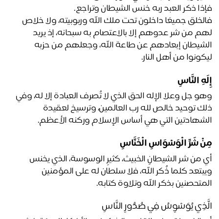
ذا ذكر العبد ربه خنس الشيطان وتراجع. 
فالخلق جميعًا داخلون تحت ملك الله وربوبيته، ولا خلاص 
لهم من شر عدوهم إلا بالاعتصام به سبحانه، إذ يريد 
الشيطان إبعادهم عن طاعة الله، وجعلهم من حزبه 
كونوا من أهل النار.
َهِ النَّاسِ
وهو جل وعلا الإله الحق الذي لا تُصرف العبادة إلا له، وفي 
ذلك توحيد خالص لله رب العالمين، وترسيخ لعقيدة 
شهادتين التي هي أساس الإسلام وركنه الأعظم.
ْ شَرِّ الْوَسْوَاسِ الْخَنَّاسِ
أي من شر الشيطانِ الخبيث، كثيرِ الوسوسة، الذي يخنس 
ويبتعد كلما ذُكر الله، فلا سلطان له على المؤمنين 
متحصنين بذكر الله وتلاوة كتابه.
َذِي يُوَسْوِسُ فِي صُدُورِ النَّاسِ