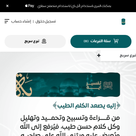
×
يمكنك التبرع باستخدام (أبل باي) باستخدام متصفح سفاري
تسجيل دخول
|
إنشاء حساب
سلة التبرعات
تبرع سريع
)
0
(
سريع