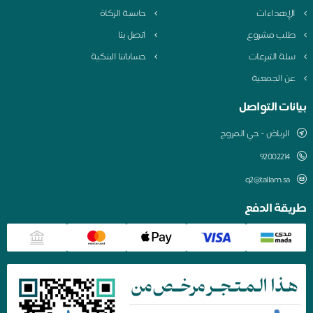
لإهداءات
حاسبة الزكاة
لب مشروع
اتصل بنا
لة التبرعات
حساباتنا البنكية
ن الجمعية
نات التواصل
الرياض - حي المروج
q2@tallam.sa
قة الدفع