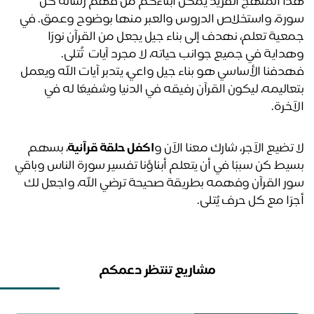
هذا المنهج الفريد يُمكن أبناءكم من فهم رسالة كل 
سورة، واستخلاص الدروس والعبر منها بوضوح وعمق. في 
جمعية تعلم، نهدف إلى بناء جيل يجعل من القرآن نورًا 
داية في جميع جوانب حياته، لا مجرد آيات  تُتلى.
فهدفنا الأساسي هو بناء جيل واعي، يتدبر آيات الله ويعمل 
بتعاليمه، ليكون القرآن رفيقه في الدنيا وشفيعًا له في 
آخرة.
 تضيع الآجر، شارك معنا الآن و
اكفل حلقة قرآنية
، بسهم 
بسيط كن سببًا في أن يتعلم أبناؤنا تفسير سورة الناس وباقي 
سور القرآن وفهمه بطريقة صحيحة ترضي الله، واجعل لك 
رًا مع كل حرف يُتلى. 
مشاريع تنتظر دعمكم