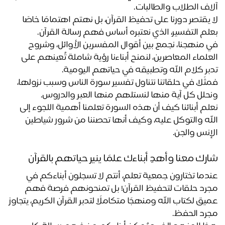
اف الطلاب والطالبات. 
لا يقتصر دورنا على تحفيظ القرآن، بل نهتم اهتمامًا خاصًا 
لم التفسير، الذي نعتبره أساس فهم رسالة القرآن.
في منهجنا، نجمع بين أقوال المفسرين الأوائل، وشروح 
العلماء المعاصرين، لنمنح أبناءنا رؤية شاملة تُعينهم على 
بر كلام الله وتطبيقه في حياتهم اليومية.
فمثًلا، في حلقاتنا نتناول تفسير سورة الناس وسبب نزولها، 
حلل كل آية منها لنستلهم منها العبر والدروس. 
نعلم أبنائنا كيف أن هذه السورة تعلمنا أهمية اللجوء إلى 
الله والتوكل عليه، وكيف أنها تحصننا من شرور شياطين 
إنس والجن.
رك معنا وأهدِ أبناءك علمًا ينير حياتهم بالقرآن
عندما تختارون جمعية تعلم، أنتم لا تسجلون أبناءكم في 
مجرد حلقات لتحفيظ القرآن! بل تمنحونهم فرصة فهم 
عميق لكتاب الله ومنهجًا متكاملًا لتدبر القرآن الكريم، يتجاوز 
رد الحفظ.