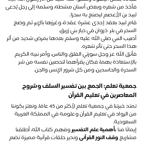
فأخذ من شعره وبعض أسنان مشطه، وسلمه إلى رجل يُدعى 
يد بن الأعصم ليصنع به سحرًا.
قام لبيد بعقد إحدى عشرة عقدة، وغرزها بالإبر، ثم وضع 
سحر في بئر  ذروان في ديار بني زريق.
أصيب النبي صلى الله عليه وسلم بعدها بمرض شديد من أثر 
ا السحر حتى تأثر شعره.
فأنزل الله عز وجل سورتي الفلق والناس، وأمر نبيه الكريم 
بالاستعاذة بهما، فكان يقرأهما لتحصين نفسه من شر 
سحرة والحاسدين، ومن كل شرور الإنس والجن.
جمعية تعلم: الجمع بين تفسير السلف وشروح 
معاصرين في تعليم القرآن
تمتد خبرتنا في جمعية تعلم لأكثر من 45 عامًا، ونعتز بكوننا 
من الرواد في تعليم القرآن وعلومه في المملكة العربية 
سعودية. 
انًا منا ب
أهمية علم التفسير
وفهم كتاب الله، أطلقنا 
اريع 
وقف النور القرآني
 وندير حلقات قرآنية مميزة تضم 