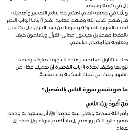
ا في كنفه وحماه.
ولأننا في جمعية تعلم، نهتم جدًا بعلم التفسير وأهميته 
في فهم كتاب الله وفهم معانيه، نفتح لأبنائنا أبواب التدبر 
لهذه السورة المباركة وغيرها من سور القرآن، فلا يكتفون 
بالحفظ فقط، بل يعيشون معاني القرآن ويتعلمون كيف 
علونه نورًا يهدي حياتهم.
هنا، سنتناول معًا تفسير هذه السورة المباركة وقصة 
نزولها وكيف لهذه الأيات القصيرة أن تحميك فعًلا من 
شرور وتبث في قلبك السكينة والطمأنينة. 
 هو تفسير سورة الناس بالتفصيل؟
ْ أَعُوذُ بِرَبِّ النَّاسِ
يأمر اللهُ سبحانه وتعالى نبيه محمداً ﷺ أن يستعيذ به وحده، 
فهو خالق البشر وربهم، لا ملجأَ لهم سواه، ولا معاذ إلا 
اه.