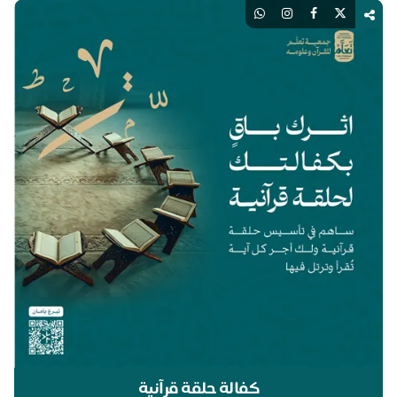
اك
كفالة حلقة قرآنية