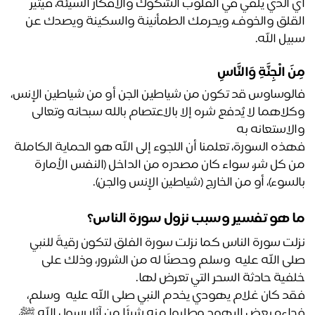
أي الذي يلقي في القلوب الشكوك والأفكار السيئة، فيثير 
القلق والخوف، ويحرمك الطمأنينة والسكينة ويصدك عن 
يل الله.
َ الْجِنَّةِ وَالنَّاسِ
فالوساوس قد تكون من شياطين الجن أو من شياطين الإنس، 
وكلاهما لا يُدفع شره إلا بالاعتصام بالله سبحانه وتعالى 
لاستعانه به
فهذه السورة، تعلمنا أن اللجوء إلى الله هو الحماية الكاملة 
من كل شر، سواء كان مصدره من الداخل (النفس الأمارة 
لسوء)، أو من الخارج (شياطين الإنس والجن).
 هو تفسير وسبب نزول سورة الناس؟
نزلت سورة الناس كما نزلت سورة الفلق لتكون رقيةً للنبي 
صلى الله عليه  وسلم وحصنًا له من الشرور، وذلك على 
فية حادثة السحر التي تعرض لها. 
فقد كان غلام يهودي يخدم النبي صلى الله عليه  وسلم، 
فجاءه بعض اليهود وطلبوا منه شيئًا من آثار رسول الله ﷺ، 