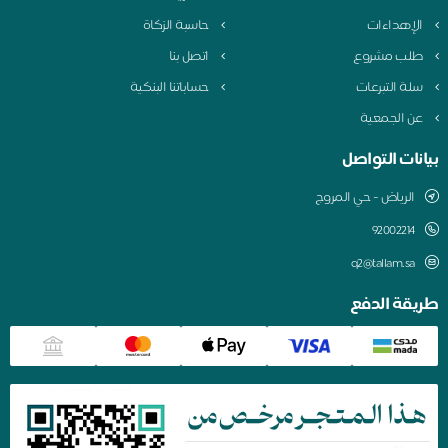
لإهداءات
حاسبة الزكاة
لب مشروع
اتصل بنا
لة التبرعات
حساباتنا البنكية
ن الجمعية
نات التواصل
الرياض - حي المروج
q2@tallam.sa
قة الدفع