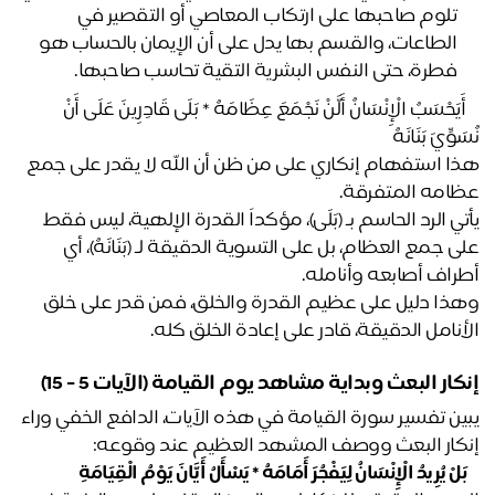
تلوم صاحبها على ارتكاب المعاصي أو التقصير في 
الطاعات، والقسم بها يدل على أن الإيمان بالحساب هو 
فطرة، حتى النفس البشرية التقية تحاسب صاحبها.
﴿ أَيَحْسَبُ الْإِنْسَانُ أَلَّنْ نَجْمَعَ عِظَامَهُ * بَلَى قَادِرِينَ عَلَى أَنْ 
َوِّيَ بَنَانَهُ ﴾
هذا استفهام إنكاري على من ظن أن الله لا يقدر على جمع 
امه المتفرقة.
يأتي الرد الحاسم بـ (بَلَى)، مؤكداً القدرة الإلهية، ليس فقط 
على جمع العظام، بل على التسوية الدقيقة لـ (بَنَانَهُ)، أي 
راف أصابعه وأنامله. 
وهذا دليل على عظيم القدرة والخلق، فمن قدر على خلق 
أنامل الدقيقة، قادر على إعادة الخلق كله.
كار البعث وبداية مشاهد يوم القيامة (الآيات 5 - 15)
يبين تفسير سورة القيامة في هذه الآيات، الدافع الخفي وراء 
كار البعث ووصف المشهد العظيم عند وقوعه:
َلْ يُرِيدُ الْإِنْسَانُ لِيَفْجُرَ أَمَامَهُ * يَسْأَلُ أَيَّانَ يَوْمُ الْقِيَامَةِ ﴾