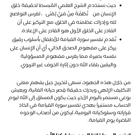
حيث نستخدم الشرح العلمي المُبسط لحقيقة خلق 
الإنسان من ﴿ نُطْفَةً مِنْ مَنِيٍّ يُمْنَى ﴾، لغرس التواضع 
لله وإدراك عظمته في الخلق، مع التركيز على أن 
القادر على الخلق الأول هو القادر على الإعادة.
نُقدم تفسير سورة القيامة للأطفال بأسلوب رقيق 
يركز على مفهوم الصدق الذاتي، أي أن الإنسان على 
نفسه بصيرة، مما يغرس مفهوم المسؤولية 
واليقين بلقاء الله دون إثارة الخوف غير التربوي.
من خلال هذه الجهود، نسعى لتخريج جيل يفهم معنى 
التكليف الإلهي ويدرك حقيقة قِصر حياته الفانية، ويعيش 
بوعي مستمر باليوم الآخر، حيث يكون المساق إلى الله ليوم 
الحساب، مستنيراً بهدي تفسير سورة القيامة في اتخاذ 
قراراته وسلوكياته اليومية، ليكون من أصحاب الوجوه 
ناضرة يوم القيامة.