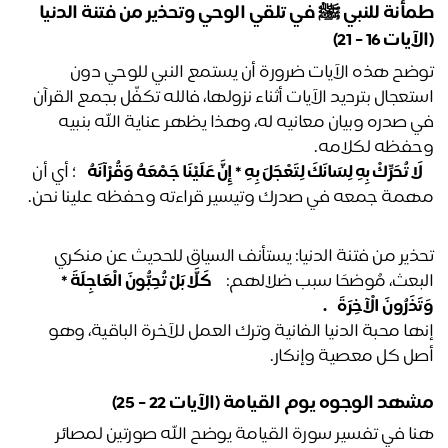
طمأنة للنبي ﷺ في تلقي الوحي وتحذير من فتنة الدنيا 
يات 16 - 21)
توضح هذه الآيات ضرورة أن يستمع النبي للوحي دون 
استعجال بترديد الآيات أثناء نزولها، فالله تكفّل بجمع القرآن 
في صدره وبيان معانيه له، وهذا يظهر عناية الله بنبيه 
فظه لكلامه.
َا تُحَرِّكْ بِهِ لِسَانَكَ لِتَعْجَلَ بِهِ * إِنَّ عَلَيْنَا جَمْعَهُ وَقُرْآنَهُ ﴾
؛ أي أن 
مة جمعه في صدرك وتيسير قراءته وحفظه علينا نحن.
تحذير من فتنة الدنيا: يستأنف السياق للحديث عن منكري 
بعث، مُوضحًا سبب ضلالهم: 
﴿ كَلَّا بَلْ تُحِبُّونَ الْعَاجِلَةَ * 
َذَرُونَ الْآخِرَةَ ﴾. 
إنها محبة الدنيا الفانية وترك العمل للآخرة الباقية، وهو 
ل كل معصية وإنكار.
هد الوجوه يوم القيامة (الآيات 22 - 25)
هنا في تفسير سورة القيامة يوضح الله صورتين لمصائر 