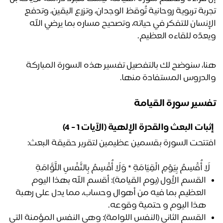
تجربة تربوية روحانية تُوقظ الوجدان، وتزرع اليقين، وتدفع 
الإنسان للتفكر في حياته، وتصحيح مساره بما يرضي الله 
عدّه للقاءه العظيم.
هنا، سنوضح لك بالتفصيل تفسير هذه السورة المباركة 
لدروس المستفادة منها. 
سير سورة القيامة
ثبات البعث والقدرة الإلهية (الآيات 1 - 4)
َا أُقْسِمُ بِيَوْمِ الْقِيَامَةِ * وَلَا أُقْسِمُ بِالنَّفْسِ اللَّوَّامَةِ ﴾
القسم الأول (يوم القيامة):
 أقسم الله بهذا اليوم 
العظيم بما فيه من أهوال وحساب، مما يدل على رهبة 
هذا اليوم و حتمية وقوعه.
القسم الثاني (النفس اللوامة):
 وهي النفس المؤمنة التي 