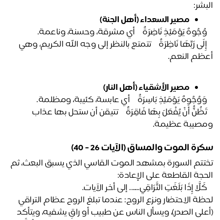
بشر:
مصير السعداء (أهل الجنة)
وُجُوهٌ يَوْمَئِذٍ نَاضِرَةٌ ﴾ أي مشرقة، وحسنة، وناعمة.
﴿ إِلَى رَبِّهَا نَاظِرَةٌ ﴾ تتمتع بالنظر إلى وجه الله الكريم، وهي 
ظم النعم.
مصير الأشقياء (أهل النار)
وَوُجُوهٌ يَوْمَئِذٍ بَاسِرَةٌ ﴾ أي عابسة، كئيبة، ومظلمة.
﴿ تَظُنُّ أَنْ يُفْعَلَ بِهَا فَاقِرَةٌ ﴾ تتيقن أن ستحل بها عذاب 
صيبة عظيمة. 
رة الموت والمساق (الآيات 26 - 40)
تختتم السورة بمشهد الموت القاسي الذي يسبق البعث، ثم 
حجة القاطعة على الإعادة:
َلَّا إِذَا بَلَغَتِ التَّرَاقِي……. إلى أخر الآيات. 
لحظة الاحتضار ونزع الروح: عندما تبلغ الروح عظام التراقي 
(أعلى الصدر)، ويسأل الناس عن طبيب أو راقٍ يشفيه، ويتأكد 