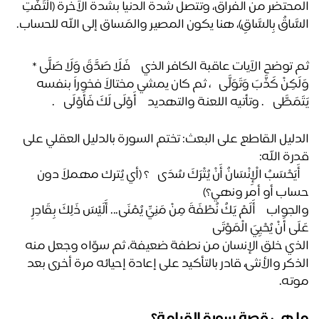
المحتضر من الفراق، وتتصل شدة الدنيا بشدة الآخرة (الْتَفَّتِ 
سَّاقُ بِالسَّاقِ)، هنا يكون المصير والمَساق إلى الله للحساب.
ثم توضح الآيات عاقبة الكافر الذي ﴿ فَلَا صَدَّقَ وَلَا صَلَّى * 
وَلَكِنْ كَذَّبَ وَتَوَلَّى ﴾، ثم كان يمشي مختالاً فخوراً بنفسه ﴿ 
َمَطَّى ﴾. وتأتيه اللعنة والتهديد ﴿ أَوْلَى لَكَ فَأَوْلَى ﴾.
الدليل القاطع على البعث: تختم السورة بالدليل العقلي على 
رة الله:
﴿ أَيَحْسَبُ الْإِنْسَانُ أَنْ يُتْرَكَ سُدًى ﴾؟ (أي يُترك مهملاً دون 
اب أو أمر ونهي؟)
والجواب ﴿ أَلَمْ يَكُ نُطْفَةً مِنْ مَنِيٍّ يُمْنَى... أَلَيْسَ ذَلِكَ بِقَادِرٍ 
َى أَنْ يُحْيِيَ الْمَوْتَى ﴾
الذي خلق الإنسان من نطفة ضعيفة، ثم سوّاه وجعل منه 
الذكر والأنثى، قادر بالتأكيد على إعادة إحيائه مرة أخرى بعد 
ته.
 هي قصة سورة القيامة؟