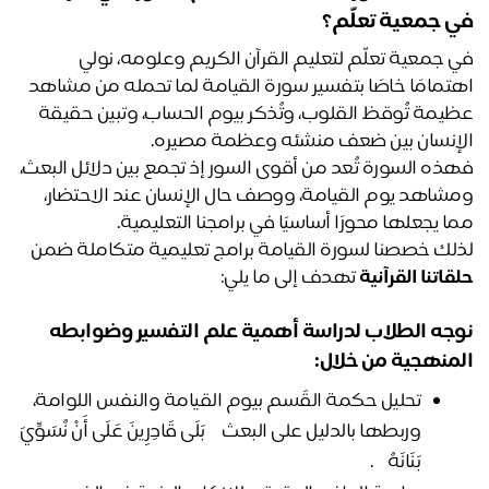
 جمعية تعلّم؟
في جمعية تعلّم لتعليم القرآن الكريم وعلومه، نولي 
اهتمامًا خاصًا بتفسير سورة القيامة لما تحمله من مشاهد 
عظيمة تُوقظ القلوب، وتُذكر بيوم الحساب، وتبين حقيقة 
إنسان بين ضعف منشئه وعظمة مصيره. 
فهذه السورة تُعد من أقوى السور إذ تجمع بين دلائل البعث، 
ومشاهد يوم القيامة، ووصف حال الإنسان عند الاحتضار، 
ا يجعلها محورًا أساسيًا في برامجنا التعليمية.
لك خصصنا لسورة القيامة برامج تعليمية متكاملة ضمن 
قاتنا القرآنية
 تهدف إلى ما يلي:
جه الطلاب لدراسة
أهمية علم التفسير وضوابطه
منهجية من خلال:
تحليل حكمة القَسم بيوم القيامة والنفس اللوامة، 
وربطها بالدليل على البعث ﴿ بَلَى قَادِرِينَ عَلَى أَنْ نُسَوِّيَ 
بَنَانَهُ ﴾.