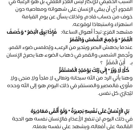
السبب الحقيقي للإنكار ليس العجز العقلي، بل هو الرغبة في 
الفجور، أي أن يبقى الإنسان على شهواته ومعاصيه دون 
خوف من حساب قادم، ولذلك يسأل عن يوم القيامة 
تهزاءً واستبعادًا لوقوعه.
هد الفزع: تبدأ أهوال الساعة:
 ﴿ فَإِذَا بَرِقَ الْبَصَرُ * وَخَسَفَ 
قَمَرُ * وَجُمِعَ الشَّمْسُ وَالْقَمَرُ ﴾
عندما يدهش البصر ويتحير من الرعب، ويُطمس ضوء القمر، 
وتُجمع الشمس والقمر في ذهاب الضوء، هنا يصرخ الإنسان 
﴿ أَيْنَ الْمَفَرُّ ﴾؟
لَّا لَا وَزَرَ * إِلَى رَبِّكَ 
يَوْمَئِذٍ 
الْمُسْتَقَرُّ ﴾
وهنا يأتي الرد من الله سبحانه وتعالى، لا ملجأ ولا منجى ولا 
مأوى، فالمصير والمستقر في ذلك اليوم هو إلى الله وحده 
ُجازي كل نفس.
َلِ الْإِنْسَانُ عَلَى نَفْسِهِ بَصِيرَةٌ * وَلَوْ أَلْقَى مَعَاذِيرَهُ ﴾
في ذلك اليوم، لن تنفع الأعذار، فالإنسان نفسه هو الحجة 
قائمة على أفعاله، ويشهد على نفسه بعمله.