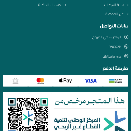
لة التبرعات
حساباتنا البنكية
ن الجمعية
نات التواصل
الرياض - حي المروج
q2@tallam.sa
قة الدفع