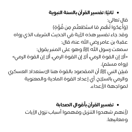
ثانيًا: تفسير القرآن بالسنة النبوية
ل تعالى:
أَعِدّوا لَهُم مَا استَطَعتُم مِن قُوَّةٍ} 
وقد جاء تفسير هذه الآية في الحديث الشريف الذي رواه 
بة بن عامر رضي الله عنه، قال:
عت رسول الله ﷺ وهو على المنبر يقول:
لا إن القوة الرمي، ألا إن القوة الرمي، ألا إن القوة الرمي»
واه مسلم).
فبيّن النبي ﷺ أن المقصود بالقوة هنا الاستعداد العسكري 
والرمي بالسلاح، أي إعداد القوة المادية والمعنوية 
واجهة الأعداء.
تفسير القرآن بأقوال الصحابة
لأنهم شهدوا التنزيل وفهموا أسباب نزول الآيات 
عانيها.