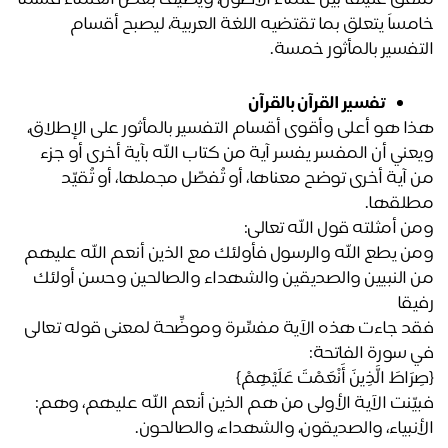
خامساً يتعلق بما تقتضيه اللغة العربية، ليصبح أقسام 
تفسير بالمأثور خمسة.
تفسير القرآن بالقرآن
هذا هو أعلى وأقوى أقسام التفسير بالمأثور على الإطلاق، 
ويعني أن المفسر يفسر آية من كتاب الله بآية أخرى أو جزء 
من آية أخرى توضح معناها، أو تُفصّل مجملها، أو تُقيّد 
لقها.
ن أمثلته قول الله تعالى:
ومن يطع الله والرسول فأولئك مع الذين أنعم الله عليهم 
من النبيين والصديقين والشهداء والصالحين وحسن أولئك 
يقا
فقد جاءت هذه الآية مفسِّرة وموضِّحة لمعنى قوله تعالى 
 سورة الفاتحة:
رَاطَ الَّذِينَ أَنْعَمْتَ عَلَيْهِمْ} 
فبيّنت الآية الأولى من هم الذين أنعم الله عليهم، وهم: 
أنبياء، والصديقون، والشهداء، والصالحون.