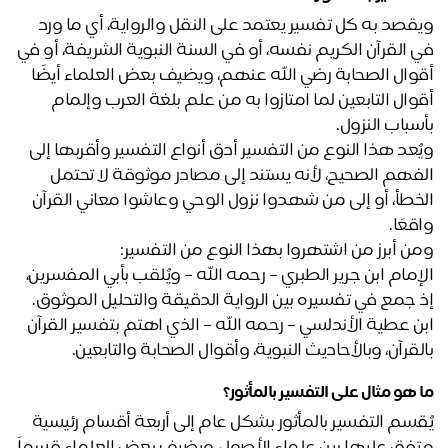
ويقصد به كل تفسير يعتمد على النقل والرواية، أي ما ورد 
في القرآن الكريم نفسه، أو في السنة النبوية الشريفة، أو في 
أقوال الصحابة رضي الله عنهم، ويضيف بعض العلماء أيضًا 
أقوال التابعين لما امتازوا به من علم بلغة العرب وإلمام 
سباب النزول.
ويُعد هذا النوع من التفسير أدق أنواع التفسير وأقربها إلى 
الفهم الصحيح، لأنه يستند إلى مصادر موثوقة لا تحتمل 
الخطأ، أو إلى من شهدوا نزول الوحي وعاشوا معاني القرآن 
قعًا.
ن أبرز من اشتهروا بهذا النوع من التفسير:
الإمام ابن جرير الطبري – رحمه الله – ويُلقب بأبي المفسرين، 
 جمع في تفسيره بين الرواية الدقيقة والتحليل الموثوق.
ابن عطية الأندلسي – رحمه الله – الذي اهتم بتفسير القرآن 
لقرآن، وبالأحاديث النبوية، وأقوال الصحابة والتابعين.
 هو مثال على التفسير بالمأثور؟
يُقسم التفسير بالمأثور بشكل عام إلى أربعة أقسام رئيسية 
متفق عليها بين علماء الأصول، ويضيف بعض العلماء قسماً 