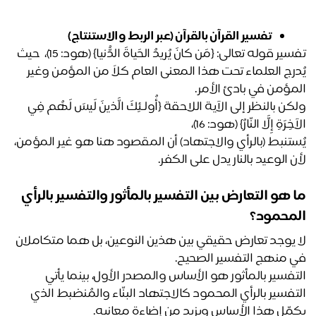
تفسير القرآن بالقرآن (عبر الربط والاستنتاج)
تفسير قوله تعالى: {مَن كانَ يُريدُ الحَياةَ الدُّنيا} (هود: 15)،  حيث 
يُدرج العلماء تحت هذا المعنى العام كلاً من المؤمن وغير 
مؤمن في بادئ الأمر. 
ولكن بالنظر إلى الآية اللاحقة {أُولـئِكَ الَّذينَ لَيسَ لَهُم فِي 
ِرَةِ إِلَّا النّارُ} (هود: 16)، 
يُستنبط (بالرأي والاجتهاد) أن المقصود هنا هو غير المؤمن، 
ن الوعيد بالنار يدل على الكفر.
ما هو التعارض بين التفسير بالمأثور والتفسير بالرأي 
محمود؟
لا يوجد تعارض حقيقي بين هذين النوعين، بل هما متكاملان 
 منهج التفسير الصحيح.
التفسير بالمأثور هو الأساس والمصدر الأول، بينما يأتي 
التفسير بالرأي المحمود كالاجتهاد البنّاء والمُنضبط الذي 
مّل هذا الأساس ويزيد من إضاءة معانيه.