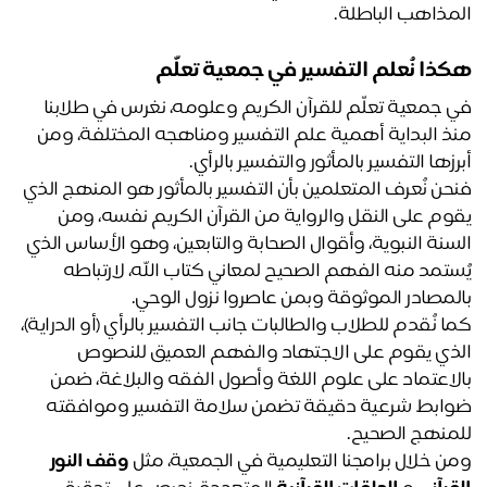
مذاهب الباطلة.
ذا نُعلم التفسير في جمعية تعلّم
في جمعية تعلّم للقرآن الكريم وعلومه، نغرس في طلابنا 
منذ البداية أهمية علم التفسير ومناهجه المختلفة، ومن 
رزها التفسير بالمأثور والتفسير بالرأي.
فنحن نُعرف المتعلمين بأن التفسير بالمأثور هو المنهج الذي 
يقوم على النقل والرواية من القرآن الكريم نفسه، ومن 
السنة النبوية، وأقوال الصحابة والتابعين، وهو الأساس الذي 
يُستمد منه الفهم الصحيح لمعاني كتاب الله، لارتباطه 
لمصادر الموثوقة وبمن عاصروا نزول الوحي.
كما نُقدم للطلاب والطالبات جانب التفسير بالرأي (أو الدراية)، 
الذي يقوم على الاجتهاد والفهم العميق للنصوص 
بالاعتماد على علوم اللغة وأصول الفقه والبلاغة، ضمن 
ضوابط شرعية دقيقة تضمن سلامة التفسير وموافقته 
منهج الصحيح.
ن خلال برامجنا التعليمية في الجمعية، مثل 
وقف النور