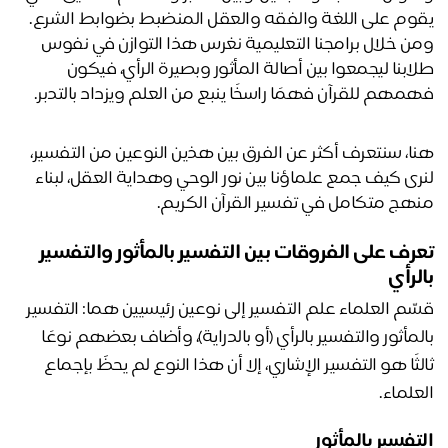
وم على اللغة والفقه والعقل المنضبط بضوابط الشرع.
ومن خلال برامجنا التعليمية نغرس هذا التوازن في نفوس 
طلابنا ليجمعوا بين أصالة المأثور وبصيرة الرأي، فيكون 
مهم للقرآن فهمًا راسخًا ينبع من العلم ويزداد بالتدبر.
هنا، سنتعرف أكثر عن الفرق بين هذين النوعين من التفسير، 
لنرى كيف جمع علماؤنا بين نور الوحي وهداية العقل، لبناء 
هج متكامل في تفسير القرآن الكريم.
تعرف على الفروقات بين التفسير بالمأثور والتفسير 
لرأي
قسّم العلماء علم التفسير إلى نوعين رئيسيين هما: التفسير 
بالمأثور والتفسير بالرأي (أو بالدراية)، وأضاف بعضهم نوعًا 
ثالثًا هو التفسير الإشاري، إلا أن هذا النوع لم يحظَ بإجماع 
علماء.
تفسير بالمأثور