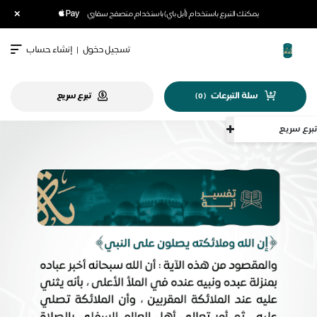
×
يمكنك التبرع باستخدام (أبل باي) باستخدام متصفح سفاري
تسجيل دخول
|
إنشاء حساب
سلة التبرعات
تبرع سريع
)
0
(
سريع