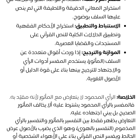
استخراج المعاني الدقيقة واللطيفة التي لم ينص 
عليها السلف بوضوح.
الاستنباط والتطبيق:
 استخراج الأحكام الفقهية 
وتطبيق الدلالات الكلية للنص القرآني على 
المستجدات والقضايا العصرية.
الموازنة والترجيح:
 إذا وردت أقوال متعددة عن 
السلف (المأثور)، يستخدم المفسر أدوات الرأي 
والاجتهاد للترجيح بينها بناءً على قوة الدليل أو 
الأصول اللغوية.
خلاصة:
 الرأي المحمود لا يتعارض مع المأثور لأنه مقيّد به.
 فالمفسر بالرأي المحمود يشترط عليه ألا يخالف المأثور 
صحيح، بل يبني اجتهاده عليه.
التعارض يظهر فقط بين التفسير بالمأثور والتفسير بالرأي 
المذموم (التفسير بالهوى)، وهو الذي يضرب بالأصول عرض 
الحائط ويفسر النص القرآني بناءً على الأهواء الشخصية أو 