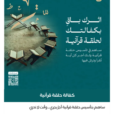
اك
كفالة حلقة قرآنية
ساهم بتأسيس حلقة قرآنية أجرُ يجري .. وأنت لا تدري