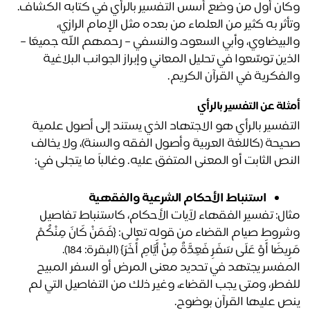
ان أول من وضع أسس التفسير بالرأي في كتابه الكشاف.
وتأثر به كثير من العلماء من بعده مثل الإمام الرازي، 
والبيضاوي، وأبي السعود، والنسفي – رحمهم الله جميعًا – 
الذين توسّعوا في تحليل المعاني وإبراز الجوانب البلاغية 
لفكرية في القرآن الكريم.
ثلة عن التفسير بالرأي
التفسير بالرأي هو الاجتهاد الذي يستند إلى أصول علمية 
صحيحة (كاللغة العربية وأصول الفقه والسنة)، ولا يخالف 
استنباط الأحكام الشرعية والفقهية
مثال: تفسير الفقهاء لآيات الأحكام، كاستنباط تفاصيل 
وشروط صيام القضاء من قوله تعالى: {فَمَنْ كَانَ مِنْكُمْ 
ِيضًا أَوْ عَلَى سَفَرٍ فَعِدَّةٌ مِنْ أَيَّامٍ أُخَرَ} (البقرة: 184). 
المفسر يجتهد في تحديد معنى المرض أو السفر المبيح 
للفطر، ومتى يجب القضاء، وغير ذلك من التفاصيل التي لم 
ص عليها القرآن بوضوح.