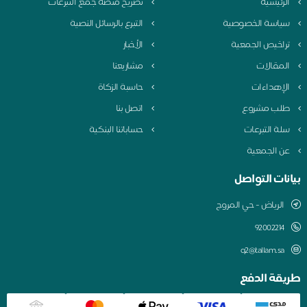
لرئيسية
تصريح منصة جمع التبرعات
ياسة الخصوصية
التبرع بالرسائل النصية
راخيص الجمعية
الأخبار
لمقالات
مشاريعنا
لإهداءات
حاسبة الزكاة
لب مشروع
اتصل بنا
لة التبرعات
حساباتنا البنكية
ن الجمعية
نات التواصل
الرياض - حي المروج
q2@tallam.sa
قة الدفع