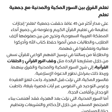
تعلم الفرق بين السور المكية والمدنية مع جمعية 
لم 
على مدار أكثر من 45 عامًا، حققت جمعية "تعلم" إنجازات 
عظيمة في تعليم القرآن الكريم وعلومه في جميع أنحاء 
المملكة العربية السعودية، وتخرج من بين صفوفها آلاف 
الطلاب والطالبات ممن أتموا حفظ كتاب الله وأدركوا 
انيه وتعمّقوا في فهمه.
وانطلاقًا من رسالتنا في ترسيخ الفهم الواعي للقرآن، نسعى 
 خلال مشاريعنا الرائدة مثل 
وقف النور القرآني
 و
الحلقات
قرآنية
،
 إلى شرح السور المكية والمدنية والفرق بينهما، 
بط ذلك بمراحل تطور الدعوة الإسلامية.
فالسور المكية، التي نزلت قبل الهجرة، جاءت لتعزز العقيدة 
وغرس التوحيد في النفوس عبر آيات قصيرة بليغة، خاطبت 
وجدان وأقامت الحجة. 
أما السور المدنية، التي نزلت بعد الهجرة، فقد أهتمت ببناء 
المجتمع المسلم، من خلال الأحكام والتشريعات وتنظيم 
اة المسلمين. 