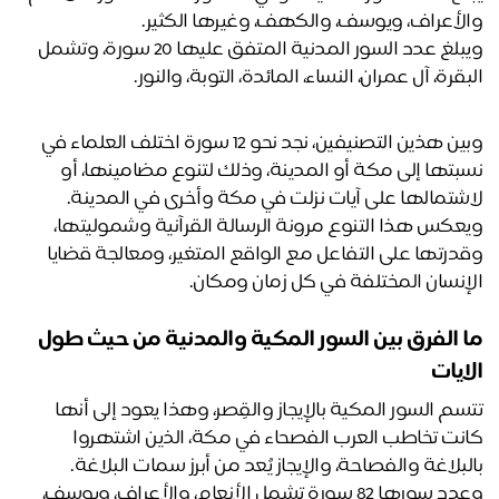
لأعراف، ويوسف، والكهف، وغيرها الكثير.
ويبلغ عدد السور المدنية المتفق عليها 20 سورة، وتشمل 
بقرة، آل عمران، النساء، المائدة، التوبة، والنور.
وبين هذين التصنيفين، نجد نحو 12 سورة اختلف العلماء في 
نسبتها إلى مكة أو المدينة، وذلك لتنوع مضامينها، أو 
شتمالها على آيات نزلت في مكة وأخرى في المدينة. 
ويعكس هذا التنوع مرونة الرسالة القرآنية وشموليتها، 
وقدرتها على التفاعل مع الواقع المتغير، ومعالجة قضايا 
إنسان المختلفة في كل زمان ومكان.
ما الفرق بين السور المكية والمدنية من حيث طول 
ايات
تتسم السور المكية بالإيجاز والقِصر، وهذا يعود إلى أنها 
كانت تخاطب العرب الفصحاء في مكة، الذين اشتهروا 
لبلاغة والفصاحة، والإيجاز يُعد من أبرز سمات البلاغة.
وعدد سورها 82 سورة تشمل الأنعام، والأعراف، ويوسف، 