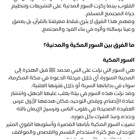
القلوب، بينما ركزت السور المدنية على التشريعات وتنظيم 
اة المجتمع المسلم.
وفهم هذا الفرق لا يثري فقط معرفتنا بالقرآن، بل يعمق 
ينا برسالته وأثره في بناء الفرد والمجتمع. 
 الفرق بين السور المكية والمدنية؟ 
سور المكية
هي السور التي نزلت على النبي محمد ﷺ قبل الهجرة إلى 
المدينة المنورة، أي خلال مرحلة الدعوة في مكة المكرمة، 
اء في بداياتها السرية أو خلال فترتها العلنية. 
وقد نزلت هذه السور في بيئة يغلب عليها الجهل، وانتشار 
عبادة الأصنام، ورفض التوحيد، فكان هدفها الأول غرس 
العقيدة الصحيحة في قلوب الناس، وترسيخ الإيمان بالله 
ده، ونبذ الشرك بكل صوره.
تميزت السور المكية بآياتها القصيرة وأسلوبها القوي المثير 
للوجدان، مع كثرة استخدام القسم والقصص والمواقف 