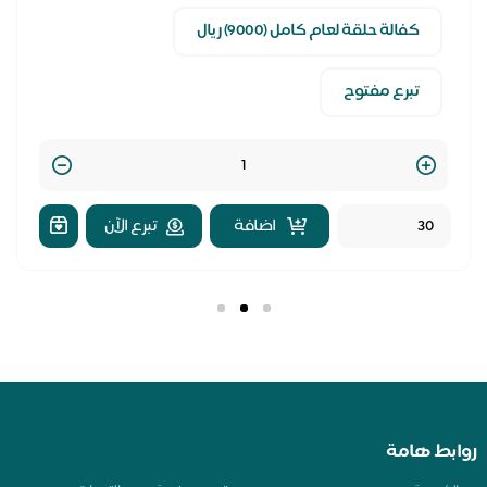
كفالة حلقة لعام كامل (9000) ريال
تبرع مفتوح
Quantity
اضافة
تبرع الآن
بط هامة