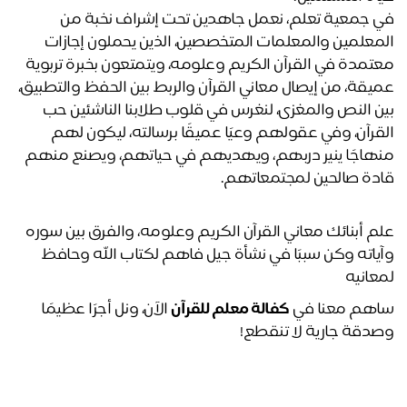
في جمعية تعلم، نعمل جاهدين تحت إشراف نخبة من 
المعلمين والمعلمات المتخصصين، الذين يحملون إجازات 
معتمدة في القرآن الكريم وعلومه، ويتمتعون بخبرة تربوية 
عميقة، من إيصال معاني القرآن والربط بين الحفظ والتطبيق، 
بين النص والمغزى، لنغرس في قلوب طلابنا الناشئين حب 
القرآن، وفي عقولهم وعيًا عميقًا برسالته، ليكون لهم 
منهاجًا ينير دربهم، ويهديهم في حياتهم، ويصنع منهم 
دة صالحين لمجتمعاتهم.
علم أبنائك معاني القرآن الكريم وعلومه، والفرق بين سوره 
وآياته وكن سببًا في نشأة جيل فاهم لكتاب الله وحافظ 
عانيه
هم معنا في 
كفالة معلم للقرآن
 الآن، ونل أجرًا عظيمًا 
دقة جارية لا تنقطع!