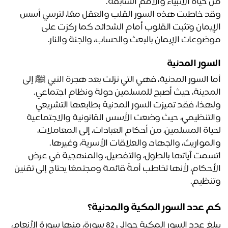
 حياة الأنبياء والأمم السابقة. 
وقد خاطبت هذه السور القلب والعقل معًا، لترسي أسس 
الإيمان وتثبت القلوب أمام الشدائد، كما ركزت على 
ضوعات الإيمان بالبعث والحساب، والجنة والنار. 
سور المدنية
أما السور المدنية، فهي التي نزلت بعد هجرة النبي ﷺ إلى 
مدينة، حيث أصبح للمسلمين دولة ونظام اجتماعي.
ولهذا، فقد تميزت السور المدنية بطابعها التشريعي 
والتنظيمي، حيث وضعت الأسس القانونية والاجتماعية 
لحياة المسلمين، من أحكام العبادات، إلى المعاملات، 
لمواريث، والجهاد، والعلاقات الأسرية، وغيرها.
اتسمت آياتها بالطول، والتفصيل، والمنهجية في عرض 
الأحكام، لأنها تخاطب أمةً قائمة ومجتمعًا يحتاج إلى تقنين 
نظيم.
 عدد السور المكية والمدنية؟
يبلغ عدد السور المكية حوالي 82 سورة، منها سورة الأنعام، 