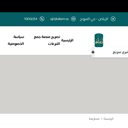
الرياض - حي المروج
q2@tallam.sa
تصريح منصة جمع
سياسة
الرئيسية
التبرعات
الخصوصية
تبرع سريع
الرئيسية
مشاريعنا