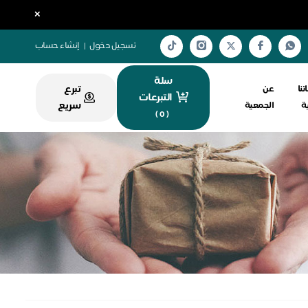
×
تسجيل دخول
|
إنشاء حساب
سلة
تبرع
تنا
عن
التبرعات
سريع
ية
الجمعية
)
0
(