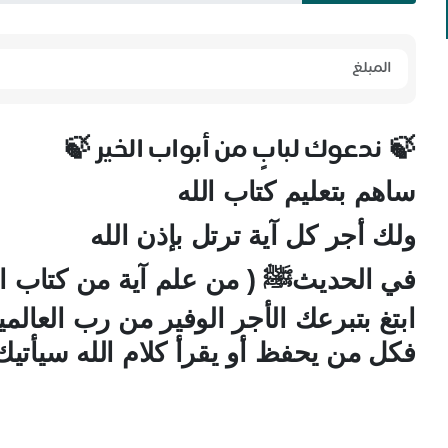
ندعوك لبابٍ من أبواب الخير
🍃
🍃
ساهم بتعليم كتاب الله
ولك أجر كل آية ترتل بإذن الله
في الحديثﷺ ( من علم آية من كتاب الله 
ابتغ بتبرعك الأجر الوفير من رب العالم
فكل من يحفظ أو يقرأ كلام الله سيأتيك 