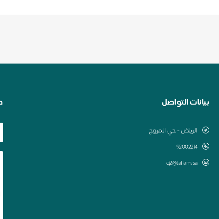
بيانات التواصل
ط
الرياض - حي المروج
q2@tallam.sa