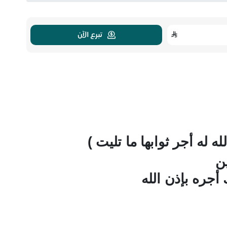
تبرع الآن
له أجر ثوابها ما تليت )
ين
أجره بإذن الله