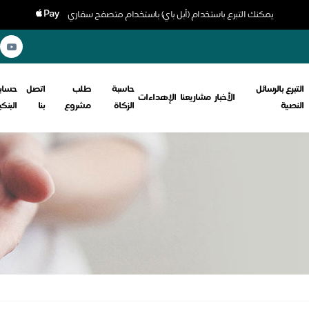
يمكنك التبرع باستخدام (أبل باي) باستخدام متصفح سفاري
التبرع بالرسائل
حاسبة
طلب
اتصل
حسابا
الأخبار
مشاريعنا
الإهداءات
النصية
الزكاة
مشروع
بنا
البنك