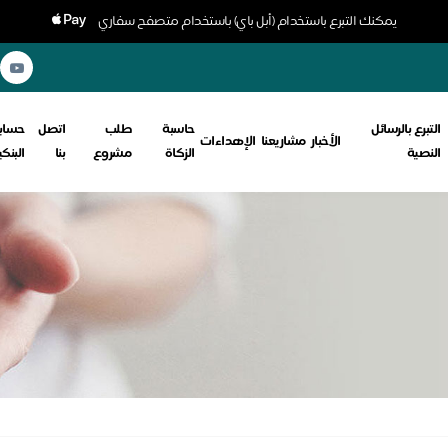
يمكنك التبرع باستخدام (أبل باي) باستخدام متصفح سفاري
التبرع بالرسائل
حاسبة
طلب
اتصل
حسابا
الأخبار
مشاريعنا
الإهداءات
النصية
الزكاة
مشروع
بنا
البنك