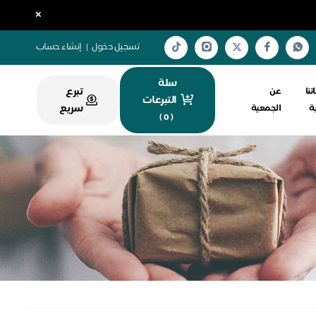
×
تسجيل دخول
|
إنشاء حساب
سلة
تبرع
تنا
عن
التبرعات
سريع
ية
الجمعية
)
0
(