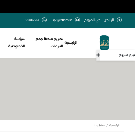
الرياض - حي المروج
q2@tallam.sa
تصريح منصة جمع
سياسة
الرئيسية
التبرعات
الخصوصية
تبرع سريع
الرئيسية
مشاريعنا