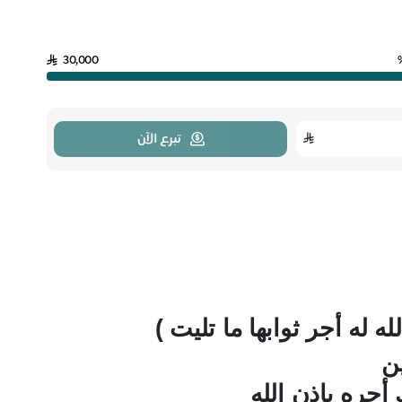
30,000
تبرع الآن
له أجر ثوابها ما تليت )
ين
أجره بإذن الله