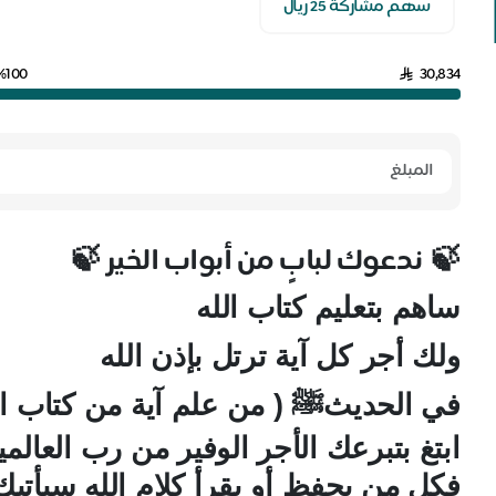
سهم مشاركة 25 ريال
%100
30,834
ندعوك لبابٍ من أبواب الخير
🍃
🍃
ساهم بتعليم كتاب الله
ولك أجر كل آية ترتل بإذن الله
في الحديثﷺ ( من علم آية من كتاب الله 
ابتغ بتبرعك الأجر الوفير من رب العالم
فكل من يحفظ أو يقرأ كلام الله سيأتيك 