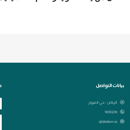
بيانات التواصل
ط
الرياض - حي المروج
q2@tallam.sa