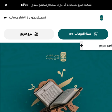
×
يمكنك التبرع باستخدام (أبل باي) باستخدام متصفح سفاري
تسجيل دخول
|
إنشاء حساب
سلة التبرعات
تبرع سريع
)
0
(
تبرع سريع