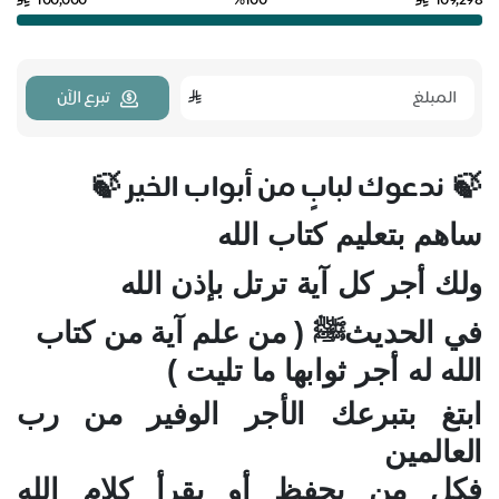
100,000
%100
109,298
تبرع الآن
ندعوك لبابٍ من أبواب الخير
🍃
🍃
ساهم بتعليم كتاب الله
ولك أجر كل آية ترتل بإذن الله
في الحديثﷺ ( من علم آية من كتاب
الله له أجر ثوابها ما تليت )
ابتغ بتبرعك الأجر الوفير من رب
العالمين
فكل من يحفظ أو يقرأ كلام الله