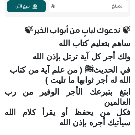
تبرع الآن
ندعوك لبابٍ من أبواب الخير
🍃
🍃
ساهم بتعليم كتاب الله
ولك أجر كل آية ترتل بإذن الله
في الحديثﷺ ( من علم آية من كتاب
الله له أجر ثوابها ما تليت )
ابتغ بتبرعك الأجر الوفير من رب
العالمين
فكل من يحفظ أو يقرأ كلام الله
سيأتيك أجره بإذن الله