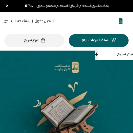
×
يمكنك التبرع باستخدام (أبل باي) باستخدام متصفح سفاري
تسجيل دخول
|
إنشاء حساب
سلة التبرعات
تبرع سريع
)
0
(
تبرع سريع