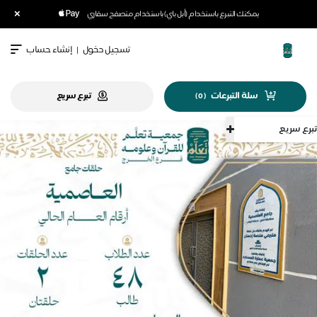
×
يمكنك التبرع باستخدام (أبل باي) باستخدام متصفح سفاري
تسجيل دخول
|
إنشاء حساب
سلة التبرعات
تبرع سريع
)
0
(
تبرع سريع