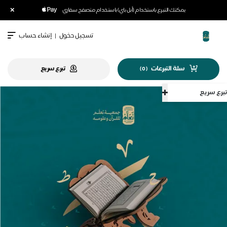
×
يمكنك التبرع باستخدام (أبل باي) باستخدام متصفح سفاري
تسجيل دخول
|
إنشاء حساب
سلة التبرعات
تبرع سريع
)
0
(
تبرع سريع