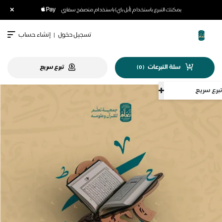
×
يمكنك التبرع باستخدام (أبل باي) باستخدام متصفح سفاري
تسجيل دخول
|
إنشاء حساب
سلة التبرعات
تبرع سريع
)
0
(
تبرع سريع