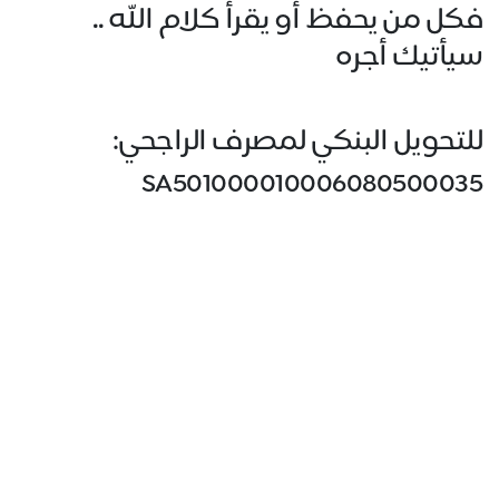
فكل من يحفظ أو يقرأ كلام الله ..
سيأتيك أجره
للتحويل البنكي لمصرف الراجحي:
SA501000010006080500035