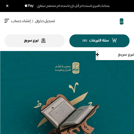
×
يمكنك التبرع باستخدام (أبل باي) باستخدام متصفح سفاري
تسجيل دخول
|
إنشاء حساب
سلة التبرعات
تبرع سريع
)
0
(
تبرع سريع