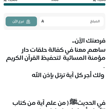
15,000
%100
15,016
تبرع الآن
فرصتك الآن..
ساهم معنا في كفالة حلقات دار
مؤمنة المسائية لتحفيظ القرآن الكريم
..
ولك أجر كل آية ترتل بإذن الله
في الحديثﷺ ( من علم آية من كتاب