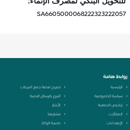
للتحويل البنكي لمصرف الإنماء:
SA6605000068222323222057
روابط هامة
الرئيسية
تصريح منصة جمع التبرعات
سياسة الخصوصية
التبرع بالرسائل النصية
تراخيص الجمعية
الأخبار
المقالات
مشاريعنا
الإهداءات
حاسبة الزكاة