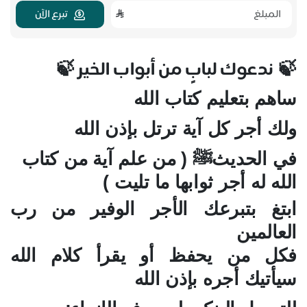
تبرع الآن
ندعوك لبابٍ من أبواب الخير
🍃
🍃
ساهم بتعليم كتاب الله
ولك أجر كل آية ترتل بإذن الله
في الحديثﷺ ( من علم آية من كتاب
الله له أجر ثوابها ما تليت )
ابتغ بتبرعك الأجر الوفير من رب
العالمين
فكل من يحفظ أو يقرأ كلام الله
سيأتيك أجره بإذن الله