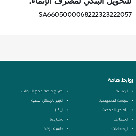
للتحويل البنكي لمصرف الإنماء:
SA6605000068222323222057
روابط هامة
الرئيسية
تصريح منصة جمع التبرعات
سياسة الخصوصية
التبرع بالرسائل النصية
تراخيص الجمعية
الأخبار
المقالات
مشاريعنا
الإهداءات
حاسبة الزكاة