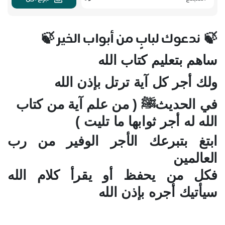
ندعوك لبابٍ من أبواب الخير
🍃
🍃
ساهم بتعليم كتاب الله
ولك أجر كل آية ترتل بإذن الله
في الحديثﷺ ( من علم آية من كتاب
الله له أجر ثوابها ما تليت )
ابتغ بتبرعك الأجر الوفير من رب
العالمين
فكل من يحفظ أو يقرأ كلام الله
سيأتيك أجره بإذن الله