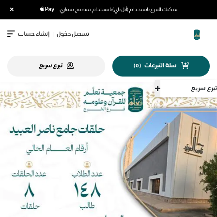
×
يمكنك التبرع باستخدام (أبل باي) باستخدام متصفح سفاري
تسجيل دخول
|
إنشاء حساب
سلة التبرعات
تبرع سريع
)
0
(
تبرع سريع