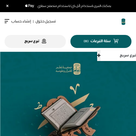
×
يمكنك التبرع باستخدام (أبل باي) باستخدام متصفح سفاري
تسجيل دخول
|
إنشاء حساب
سلة التبرعات
تبرع سريع
)
0
(
تبرع سريع