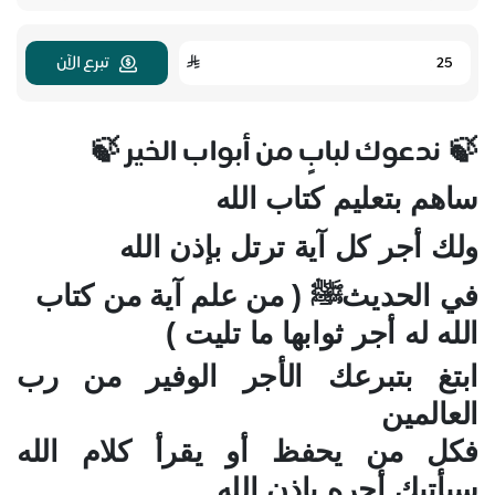
تبرع الآن
ندعوك لبابٍ من أبواب الخير
🍃
🍃
ساهم بتعليم كتاب الله
ولك أجر كل آية ترتل بإذن الله
في الحديثﷺ ( من علم آية من كتاب
الله له أجر ثوابها ما تليت )
ابتغ بتبرعك الأجر الوفير من رب
العالمين
فكل من يحفظ أو يقرأ كلام الله
سيأتيك أجره بإذن الله