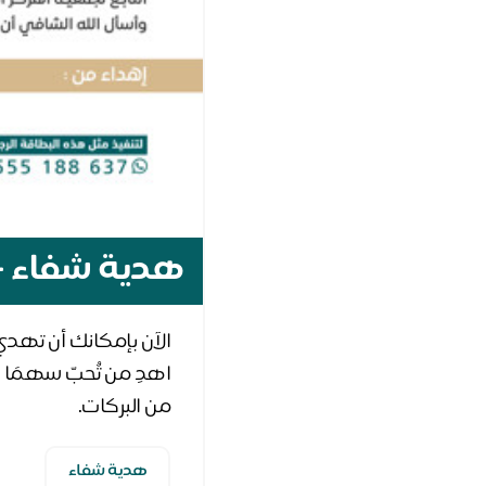
هدية شفاء -
اهدِ من تُحبّ سهمًا
من البركات.
هدية شفاء