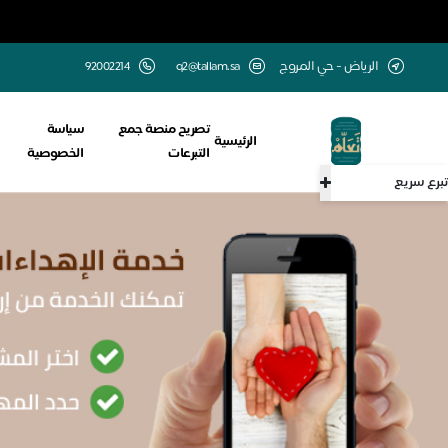
الرياض - حي المروج
q2@tallam.sa
تصريح منصة جمع
سياسة
الرئيسية
التبرعات
الخصوصية
تبرع سريع