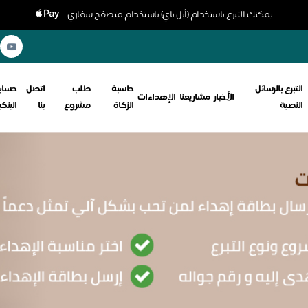
يمكنك التبرع باستخدام (أبل باي) باستخدام متصفح سفاري
التبرع بالرسائل
حاسبة
طلب
اتصل
حسابا
الأخبار
مشاريعنا
الإهداءات
النصية
الزكاة
مشروع
بنا
البنك