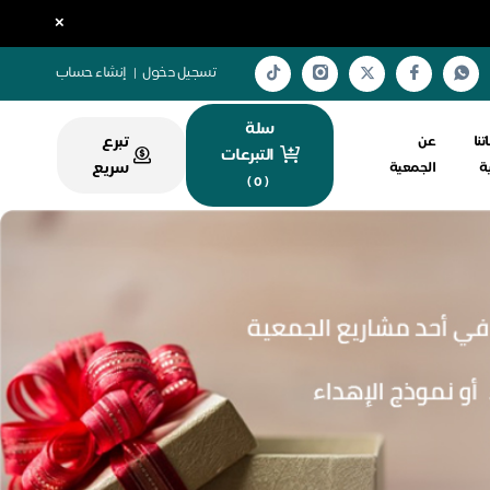
×
تسجيل دخول
|
إنشاء حساب
سلة
تبرع
تنا
عن
التبرعات
سريع
ية
الجمعية
)
0
(