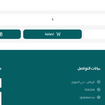
اضافة
بيانات التواصل
ط
الرياض - حي المروج
q2@tallam.sa