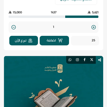
15,000
%37
5,621
Quantity
اضافة
تبرع الآن