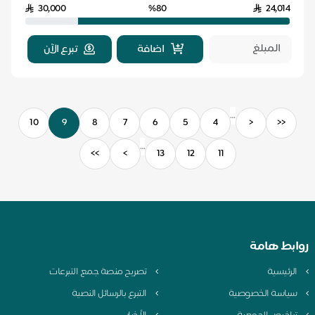
30,000
%80
24,014
اضافة
تبرع الآن
…
10
9
8
7
6
5
4
<
<<
…
>>
>
13
12
11
روابط هامة
الرئيسية
تصريح منصة جمع التبرعات
سياسة الخصوصية
التبرع بالرسائل النصية